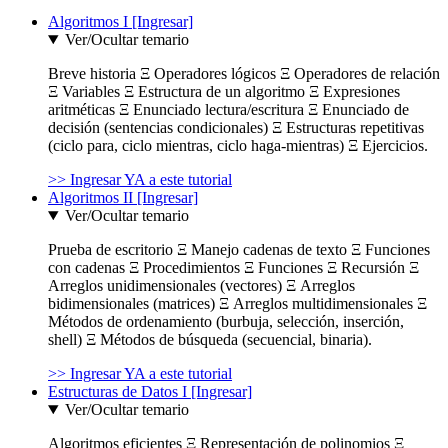
Algoritmos I [Ingresar]
Ver/Ocultar temario
Breve historia Ξ Operadores lógicos Ξ Operadores de relación
Ξ Variables Ξ Estructura de un algoritmo Ξ Expresiones
aritméticas Ξ Enunciado lectura/escritura Ξ Enunciado de
decisión (sentencias condicionales) Ξ Estructuras repetitivas
(ciclo para, ciclo mientras, ciclo haga-mientras) Ξ Ejercicios.
>> Ingresar YA a este tutorial
Algoritmos II [Ingresar]
Ver/Ocultar temario
Prueba de escritorio Ξ Manejo cadenas de texto Ξ Funciones
con cadenas Ξ Procedimientos Ξ Funciones Ξ Recursión Ξ
Arreglos unidimensionales (vectores) Ξ Arreglos
bidimensionales (matrices) Ξ Arreglos multidimensionales Ξ
Métodos de ordenamiento (burbuja, selección, inserción,
shell) Ξ Métodos de búsqueda (secuencial, binaria).
>> Ingresar YA a este tutorial
Estructuras de Datos I [Ingresar]
Ver/Ocultar temario
Algoritmos eficientes Ξ Representación de polinomios Ξ