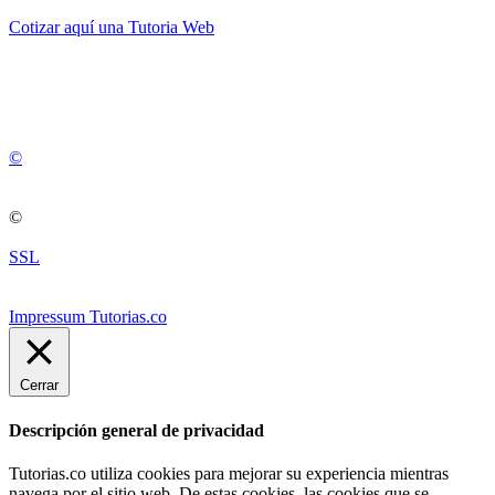
Cotizar aquí una Tutoria Web
💚
© 2012 -
2
0
2
5
©
©
SSL
Impressum Tutorias.co
Cerrar
Descripción general de privacidad
Tutorias.co utiliza cookies para mejorar su experiencia mientras
navega por el sitio web. De estas cookies, las cookies que se