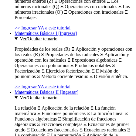
números enteros (Z) Ξ Operaciones con enteros Ξ Los
números racionales (Q) Ξ Operaciones con racionales Ξ Los
números irracionales (Q') Ξ Operaciones con irracionales Ξ
Porcentajes.
>> Ingresar YA a este tutorial
Matemáticas Básicas I [Ingresar]
Ver/Ocultar temario
Propiedades de los reales (R) Ξ Aplicación y operaciones con
los reales (R) Ξ Propiedades de los radicales Ξ Aplicación y
operación con los radicales Ξ Expresiones algebraicas Ξ
Operaciones con polinomios Ξ Productos notables Ξ
Factorización Ξ Ejercicios factorización Ξ División de
polinomios Ξ Método cociente residuo Ξ División sintética.
>> Ingresar YA a este tutorial
Matemáticas Básicas II [Ingresar]
Ver/Ocultar temario
La relación Ξ Aplicación de la relación Ξ La función
matemática Ξ Funciones polinómicas Ξ La función lineal Ξ
Funciones algebraicas Ξ Simplificación de fracciones
algebraicas Ξ Fracciones complejas Ξ Ecuaciones de primer
grado Ξ Ecuaciones fraccionarias Ξ Ecuaciones racionales Ξ
La combinación Ξ La permutación Ξ Aplicación de la