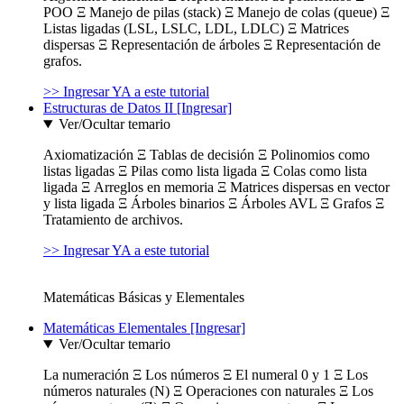
POO Ξ Manejo de pilas (stack) Ξ Manejo de colas (queue) Ξ
Listas ligadas (LSL, LSLC, LDL, LDLC) Ξ Matrices
dispersas Ξ Representación de árboles Ξ Representación de
grafos.
>> Ingresar YA a este tutorial
Estructuras de Datos II [Ingresar]
Ver/Ocultar temario
Axiomatización Ξ Tablas de decisión Ξ Polinomios como
listas ligadas Ξ Pilas como lista ligada Ξ Colas como lista
ligada Ξ Arreglos en memoria Ξ Matrices dispersas en vector
y lista ligada Ξ Árboles binarios Ξ Árboles AVL Ξ Grafos Ξ
Tratamiento de archivos.
>> Ingresar YA a este tutorial
Matemáticas Básicas y Elementales
Matemáticas Elementales [Ingresar]
Ver/Ocultar temario
La numeración Ξ Los números Ξ El numeral 0 y 1 Ξ Los
números naturales (N) Ξ Operaciones con naturales Ξ Los