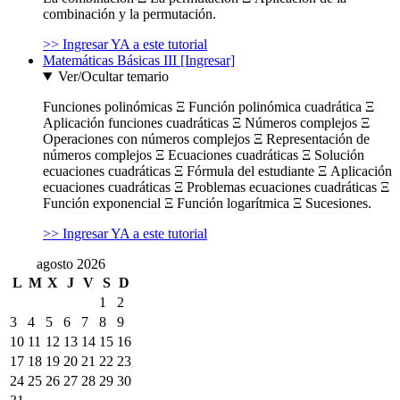
combinación y la permutación.
>> Ingresar YA a este tutorial
Matemáticas Básicas III [Ingresar]
Ver/Ocultar temario
Funciones polinómicas Ξ Función polinómica cuadrática Ξ
Aplicación funciones cuadráticas Ξ Números complejos Ξ
Operaciones con números complejos Ξ Representación de
números complejos Ξ Ecuaciones cuadráticas Ξ Solución
ecuaciones cuadráticas Ξ Fórmula del estudiante Ξ Aplicación
ecuaciones cuadráticas Ξ Problemas ecuaciones cuadráticas Ξ
Función exponencial Ξ Función logarítmica Ξ Sucesiones.
>> Ingresar YA a este tutorial
agosto 2026
L
M
X
J
V
S
D
1
2
3
4
5
6
7
8
9
10
11
12
13
14
15
16
17
18
19
20
21
22
23
24
25
26
27
28
29
30