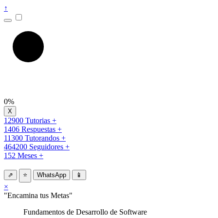
↑
0%
12900 Tutorias +
1406 Respuestas +
11300 Tutorandos +
464200 Seguidores +
152 Meses +
⇗
⭐
WhatsApp
📱
×
"Encamina tus Metas"
Fundamentos de Desarrollo de Software