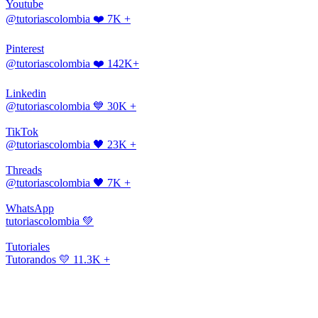
Youtube
@tutoriascolombia
❤️ 7K +
Pinterest
@tutoriascolombia
❤️ 142K+
Linkedin
@tutoriascolombia
💙 30K +
TikTok
@tutoriascolombia
🖤 23K +
Threads
@tutoriascolombia
🖤 7K +
WhatsApp
tutoriascolombia
💚
Tutoriales
Tutorandos
💛 11.3K +