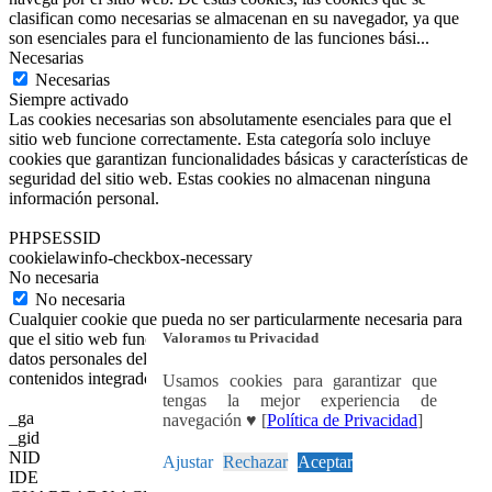
clasifican como necesarias se almacenan en su navegador, ya que
son esenciales para el funcionamiento de las funciones bási
...
Necesarias
Necesarias
Siempre activado
Las cookies necesarias son absolutamente esenciales para que el
sitio web funcione correctamente. Esta categoría solo incluye
cookies que garantizan funcionalidades básicas y características de
seguridad del sitio web. Estas cookies no almacenan ninguna
información personal.
PHPSESSID
cookielawinfo-checkbox-necessary
No necesaria
No necesaria
Cualquier cookie que pueda no ser particularmente necesaria para
Valoramos tu Privacidad
que el sitio web funcione y se utilice específicamente para recopilar
datos personales del usuario a través de análisis, anuncios y otros
contenidos integrados se denomina cookie no necesaria.
Usamos cookies para garantizar que
tengas la mejor experiencia de
_ga
navegación ♥ [
Política de Privacidad
]
_gid
NID
Ajustar
Rechazar
Aceptar
IDE