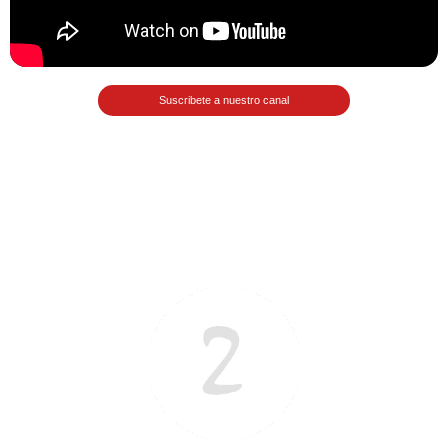
>> Ingresar YA a este tutorial
Suscribete a nuestro canal
Matemáticas Básicas III
[Ingresar]
Ver/Ocultar temario
Funciones polinómicas Ξ Función
polinómica cuadrática Ξ Aplicación
funciones cuadráticas Ξ Números
complejos Ξ Operaciones con
números complejos Ξ
Representación de números
complejos Ξ Ecuaciones cuadráticas