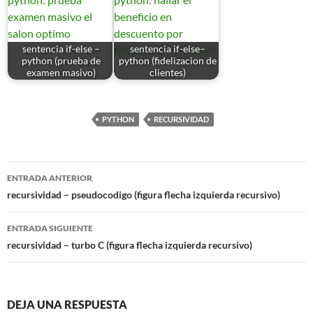
sentencia if-else –
sentencia if-else–
python (prueba de
python (fidelizacion de
examen masivo)
clientes)
PYTHON
RECURSIVIDAD
Navegación
ENTRADA ANTERIOR
de
recursividad – pseudocodigo (figura flecha izquierda recursivo)
entradas
ENTRADA SIGUIENTE
recursividad – turbo C (figura flecha izquierda recursivo)
DEJA UNA RESPUESTA