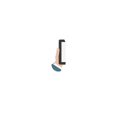
>> Ingresar YA a este tutorial
Matemáticas Básicas y
Elementales
Matemáticas
Elementales [Ingresar]
Ver/Ocultar temario
La numeración Ξ Los números Ξ El