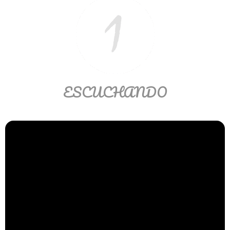
Matemáticas Básicas II
[Ingresar]
Ver/Ocultar temario
La relación Ξ Aplicación de la
ESCUCHANDO
relación Ξ La función matemática Ξ
Funciones polinómicas Ξ La función
lineal Ξ Funciones algebraicas Ξ
Simplificación de fracciones
algebraicas Ξ Fracciones complejas
Ξ Ecuaciones de primer grado Ξ
Ecuaciones fraccionarias Ξ
Ecuaciones racionales Ξ La
combinación Ξ La permutación Ξ
Aplicación de la combinación y la
permutación.