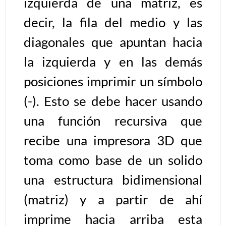
izquierda de una matriz, es
decir, la fila del medio y las
Algoritmos II [Ingresar]
diagonales que apuntan hacia
Ver/Ocultar temario
la izquierda y en las demás
Prueba de escritorio Ξ Manejo
posiciones imprimir un símbolo
cadenas de texto Ξ Funciones con
cadenas Ξ Procedimientos Ξ
(-). Esto se debe hacer usando
Funciones Ξ Recursión Ξ Arreglos
una función recursiva que
unidimensionales (vectores) Ξ
recibe una impresora 3D que
Arreglos bidimensionales (matrices)
Ξ Arreglos multidimensionales Ξ
toma como base de un solido
Métodos de ordenamiento (burbuja,
una estructura bidimensional
selección, inserción, shell) Ξ
Métodos de búsqueda (secuencial,
(matriz) y a partir de ahí
binaria).
imprime hacia arriba esta