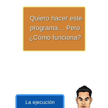
numeral 0 y 1 Ξ Los números
naturales (N) Ξ Operaciones con
Quiero hacer este
naturales Ξ Los números enteros (Z)
Ξ Operaciones con enteros Ξ Los
programa… Pero
números racionales (Q) Ξ
¿Cómo funciona?
Operaciones con racionales Ξ Los
números irracionales (Q') Ξ
Operaciones con irracionales Ξ
Porcentajes.
>> Ingresar YA a este tutorial
Matemáticas Básicas I
[Ingresar]
La ejecución