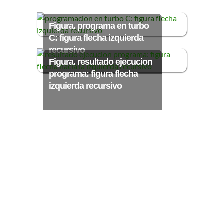
Ξ Solución ecuaciones cuadráticas
Ξ Fórmula del estudiante Ξ
Figura. programa en turbo
Aplicación ecuaciones cuadráticas Ξ
C: figura flecha izquierda
Problemas ecuaciones cuadráticas
recursivo
Ξ Función exponencial Ξ Función
Figura. resultado ejecucion
logarítmica Ξ Sucesiones.
programa: figura flecha
izquierda recursivo
>> Ingresar YA a este tutorial