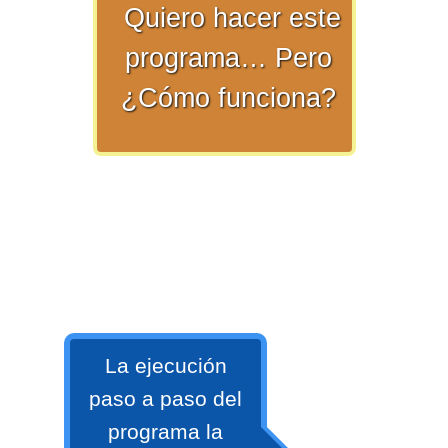
Quiero hacer este
numeral 0 y 1 Ξ Los números
naturales (N) Ξ Operaciones con
programa… Pero
naturales Ξ Los números enteros (Z)
¿Cómo funciona?
Ξ Operaciones con enteros Ξ Los
números racionales (Q) Ξ
Operaciones con racionales Ξ Los
números irracionales (Q') Ξ
Operaciones con irracionales Ξ
Porcentajes.
>> Ingresar YA a este tutorial
La ejecución
Matemáticas Básicas I
paso a paso del
[Ingresar]
programa la