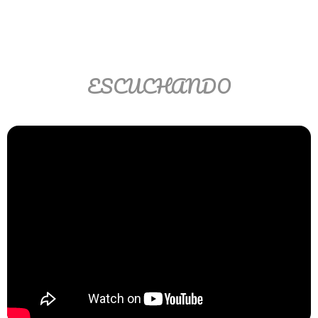
Matemáticas Básicas II
[Ingresar]
Ver/Ocultar temario
ESCUCHANDO
La relación Ξ Aplicación de la
relación Ξ La función matemática Ξ
Funciones polinómicas Ξ La función
lineal Ξ Funciones algebraicas Ξ
Simplificación de fracciones
algebraicas Ξ Fracciones complejas
Ξ Ecuaciones de primer grado Ξ
Ecuaciones fraccionarias Ξ
Ecuaciones racionales Ξ La
combinación Ξ La permutación Ξ
Aplicación de la combinación y la
permutación.