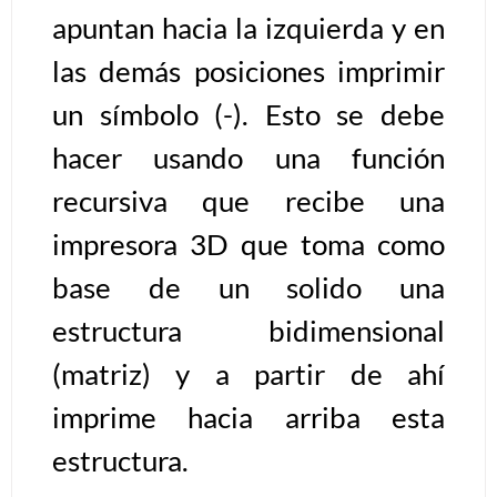
apuntan hacia la izquierda y en
Algoritmos II [Ingresar]
las demás posiciones imprimir
Ver/Ocultar temario
un símbolo (-). Esto se debe
hacer usando una función
Prueba de escritorio Ξ Manejo
cadenas de texto Ξ Funciones con
recursiva que recibe una
cadenas Ξ Procedimientos Ξ
impresora 3D que toma como
Funciones Ξ Recursión Ξ Arreglos
unidimensionales (vectores) Ξ
base de un solido una
Arreglos bidimensionales (matrices)
estructura bidimensional
Ξ Arreglos multidimensionales Ξ
(matriz) y a partir de ahí
Métodos de ordenamiento (burbuja,
selección, inserción, shell) Ξ
imprime hacia arriba esta
Métodos de búsqueda (secuencial,
estructura.
binaria).