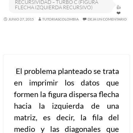
RECURSIVIDAD – TURBO C (FIGURA
FLECHA IZQUIERDA RECURSIVO)
Algoritmos I [Ingresar]
JUNIO 27, 2015
TUTORIASCOLOMBIA
DEJA UN COMENTARIO
Ver/Ocultar temario
Breve historia Ξ Operadores lógicos
Ξ Operadores de relación Ξ
Variables Ξ Estructura de un
algoritmo Ξ Expresiones aritméticas
El problema planteado se trata
Ξ Enunciado lectura/escritura Ξ
en imprimir los datos que
Enunciado de decisión (sentencias
condicionales) Ξ Estructuras
formen la figura dispersa flecha
repetitivas (ciclo para, ciclo mientras,
hacia la izquierda de una
ciclo haga-mientras) Ξ Ejercicios.
matriz, es decir, la fila del
medio y las diagonales que
>> Ingresar YA a este tutorial