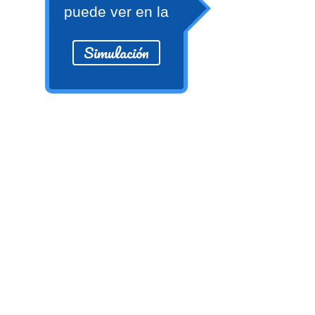
Ver/Ocultar temario
puede ver en la
Propiedades de los reales (R) Ξ
Simulación
Aplicación y operaciones con los
reales (R) Ξ Propiedades de los
radicales Ξ Aplicación y operación
con los radicales Ξ Expresiones
algebraicas Ξ Operaciones con
polinomios Ξ Productos notables Ξ
Factorización Ξ Ejercicios
factorización Ξ División de
polinomios Ξ Método cociente
residuo Ξ División sintética.
>> Ingresar YA a este tutorial