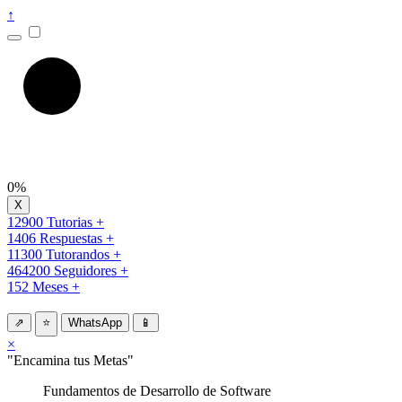
↑
0%
12900 Tutorias +
1406 Respuestas +
11300 Tutorandos +
464200 Seguidores +
152 Meses +
⇗
⭐
WhatsApp
📱
×
"Encamina tus Metas"
Fundamentos de Desarrollo de Software