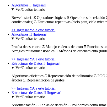
Algoritmos I [Ingresar]
Ver/Ocultar temario
Breve historia Ξ Operadores lógicos Ξ Operadores de relación Ξ
condicionales) Ξ Estructuras repetitivas (ciclo para, ciclo mient
>> Ingresar YA a este tutorial
Algoritmos II [Ingresar]
Ver/Ocultar temario
Prueba de escritorio Ξ Manejo cadenas de texto Ξ Funciones c
Arreglos multidimensionales Ξ Métodos de ordenamiento (burbuja
>> Ingresar YA a este tutorial
Estructuras de Datos I [Ingresar]
Ver/Ocultar temario
Algoritmos eficientes Ξ Representación de polinomios Ξ POO 
árboles Ξ Representación de grafos.
>> Ingresar YA a este tutorial
Estructuras de Datos II [Ingresar]
Ver/Ocultar temario
Axiomatización Ξ Tablas de decisión Ξ Polinomios como listas l