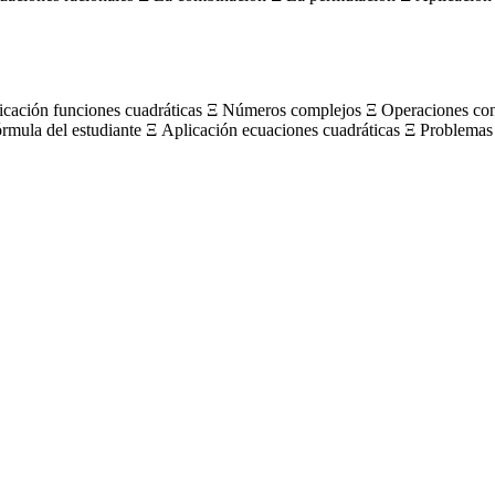
licación funciones cuadráticas Ξ Números complejos Ξ Operaciones c
órmula del estudiante Ξ Aplicación ecuaciones cuadráticas Ξ Problemas