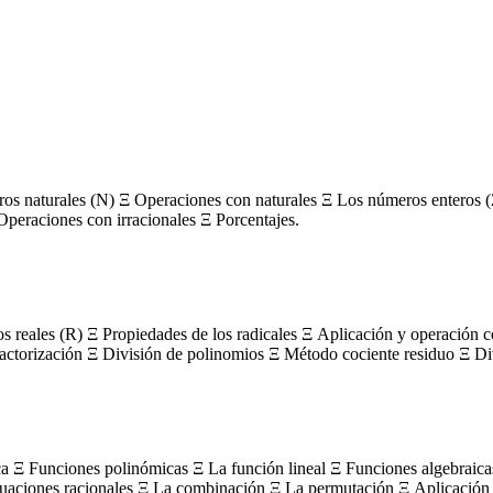
s naturales (N) Ξ Operaciones con naturales Ξ Los números enteros (
Operaciones con irracionales Ξ Porcentajes.
os reales (R) Ξ Propiedades de los radicales Ξ Aplicación y operación 
actorización Ξ División de polinomios Ξ Método cociente residuo Ξ Divi
ca Ξ Funciones polinómicas Ξ La función lineal Ξ Funciones algebraica
uaciones racionales Ξ La combinación Ξ La permutación Ξ Aplicación 