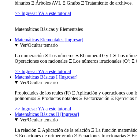
binarios Ξ Árboles AVL Ξ Grafos Ξ Tratamiento de archivos.
>> Ingresar YA a este tutorial
Matemáticas Básicas y Elementales
Matemáticas Elementales [Ingresar]
Ver/Ocultar temario
La numeración Ξ Los números Ξ El numeral 0 y 1 Ξ Los número
Operaciones con racionales Ξ Los números irracionales (Q') Ξ 
>> Ingresar YA a este tutorial
Matemáticas Básicas I [Ingresar]
Ver/Ocultar temario
Propiedades de los reales (R) Ξ Aplicación y operaciones con l
polinomios Ξ Productos notables Ξ Factorización Ξ Ejercicios f
>> Ingresar YA a este tutorial
Matemáticas Básicas II [Ingresar]
Ver/Ocultar temario
La relación Ξ Aplicación de la relación Ξ La función matemáti
Ξ Ecuaciones de primer grado Ξ Ecuaciones fraccionarias Ξ Ec