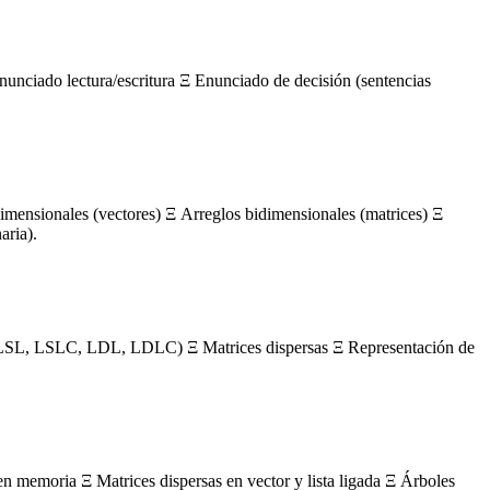
nunciado lectura/escritura Ξ Enunciado de decisión (sentencias
mensionales (vectores) Ξ Arreglos bidimensionales (matrices) Ξ
aria).
s (LSL, LSLC, LDL, LDLC) Ξ Matrices dispersas Ξ Representación de
en memoria Ξ Matrices dispersas en vector y lista ligada Ξ Árboles