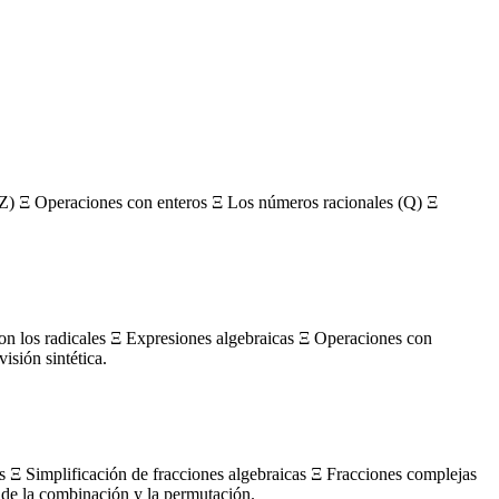
Z) Ξ Operaciones con enteros Ξ Los números racionales (Q) Ξ
con los radicales Ξ Expresiones algebraicas Ξ Operaciones con
sión sintética.
s Ξ Simplificación de fracciones algebraicas Ξ Fracciones complejas
de la combinación y la permutación.