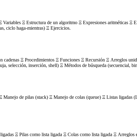
 Variables Ξ Estructura de un algoritmo Ξ Expresiones aritméticas Ξ E
ras, ciclo haga-mientras) Ξ Ejercicios.
on cadenas Ξ Procedimientos Ξ Funciones Ξ Recursión Ξ Arreglos unidi
, selección, inserción, shell) Ξ Métodos de búsqueda (secuencial, bin
Ξ Manejo de pilas (stack) Ξ Manejo de colas (queue) Ξ Listas ligada
igadas Ξ Pilas como lista ligada Ξ Colas como lista ligada Ξ Arreglos 