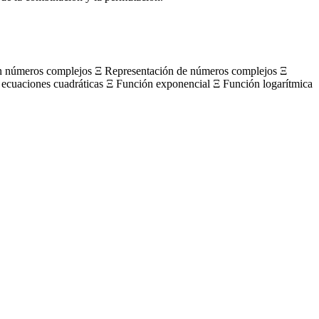
on números complejos Ξ Representación de números complejos Ξ
 ecuaciones cuadráticas Ξ Función exponencial Ξ Función logarítmica