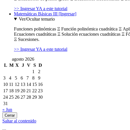
>> Ingresar YA a este tutorial
Matemáticas Básicas III [Ingresar]
Ver/Ocultar temario
Funciones polinómicas Ξ Función polinómica cuadrática Ξ Ap
Ecuaciones cuadráticas Ξ Solución ecuaciones cuadráticas Ξ F
Ξ Sucesiones.
>> Ingresar YA a este tutorial
agosto 2026
L
M
X
J
V
S
D
1
2
3
4
5
6
7
8
9
10
11
12
13
14
15
16
17
18
19
20
21
22
23
24
25
26
27
28
29
30
31
« Jun
Cerrar
Saltar al contenido