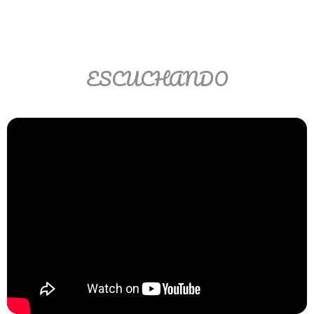
Matemáticas Básicas II
[Ingresar]
Ver/Ocultar temario
ESCUCHANDO
La relación Ξ Aplicación de la
relación Ξ La función matemática Ξ
Funciones polinómicas Ξ La función
lineal Ξ Funciones algebraicas Ξ
Simplificación de fracciones
algebraicas Ξ Fracciones complejas
Ξ Ecuaciones de primer grado Ξ
Ecuaciones fraccionarias Ξ
Ecuaciones racionales Ξ La
combinación Ξ La permutación Ξ
Aplicación de la combinación y la
permutación.