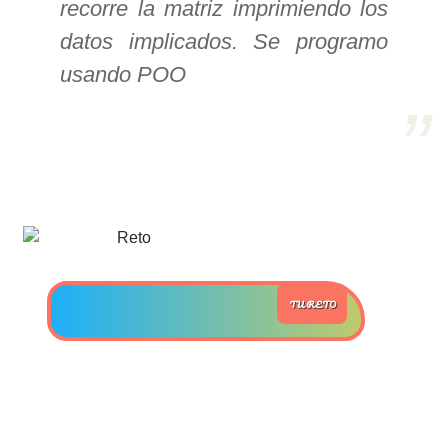
recorre la matriz imprimiendo los
datos implicados. Se programo
>> Ingresar YA a este tutorial
usando POO
Estructuras de Datos II
[Ingresar]
Ver/Ocultar temario
Axiomatización Ξ Tablas de decisión
Ξ Polinomios como listas ligadas Ξ
Pilas como lista ligada Ξ Colas
TU RETO
como lista ligada Ξ Arreglos en
memoria Ξ Matrices dispersas en
vector y lista ligada Ξ Árboles
binarios Ξ Árboles AVL Ξ Grafos Ξ
Tratamiento de archivos.