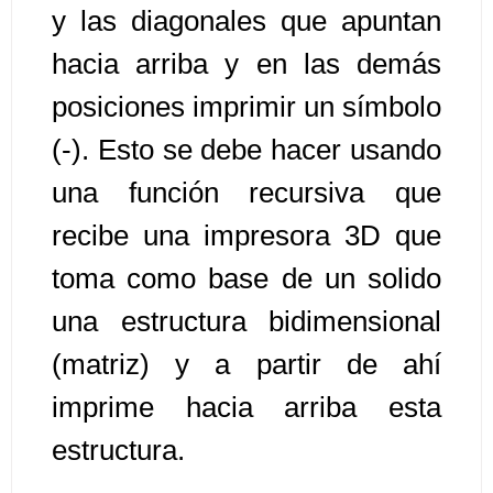
y las diagonales que apuntan
Algoritmos II [Ingresar]
hacia arriba y en las demás
posiciones imprimir un símbolo
Ver/Ocultar temario
(-). Esto se debe hacer usando
Prueba de escritorio Ξ Manejo
cadenas de texto Ξ Funciones con
una función recursiva que
cadenas Ξ Procedimientos Ξ
recibe una impresora 3D que
Funciones Ξ Recursión Ξ Arreglos
toma como base de un solido
unidimensionales (vectores) Ξ
Arreglos bidimensionales (matrices)
una estructura bidimensional
Ξ Arreglos multidimensionales Ξ
(matriz) y a partir de ahí
Métodos de ordenamiento (burbuja,
selección, inserción, shell) Ξ
imprime hacia arriba esta
Métodos de búsqueda (secuencial,
estructura.
binaria).