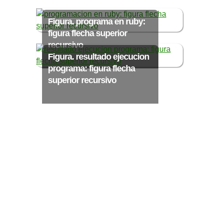
Ξ Solución ecuaciones cuadráticas
Ξ Fórmula del estudiante Ξ
Figura. programa en ruby:
Aplicación ecuaciones cuadráticas Ξ
figura flecha superior
Problemas ecuaciones cuadráticas
recursivo
Figura. resultado ejecucion
Ξ Función exponencial Ξ Función
programa: figura flecha
logarítmica Ξ Sucesiones.
superior recursivo
>> Ingresar YA a este tutorial