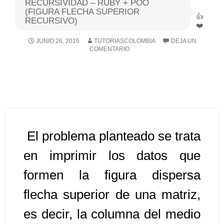
RECURSIVIDAD – RUBY + POO
(FIGURA FLECHA SUPERIOR
RECURSIVO)
Algoritmos I [Ingresar]
JUNIO 26, 2015
TUTORIASCOLOMBIA
DEJA UN
Ver/Ocultar temario
COMENTARIO
Breve historia Ξ Operadores lógicos
Ξ Operadores de relación Ξ
Variables Ξ Estructura de un
algoritmo Ξ Expresiones aritméticas
Ξ Enunciado lectura/escritura Ξ
El problema planteado se trata
Enunciado de decisión (sentencias
condicionales) Ξ Estructuras
en imprimir los datos que
repetitivas (ciclo para, ciclo mientras,
formen la figura dispersa
ciclo haga-mientras) Ξ Ejercicios.
flecha superior de una matriz,
es decir, la columna del medio
>> Ingresar YA a este tutorial