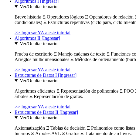
Algoritmos I [Ingresar]
Ver/Ocultar temario
Breve historia Ξ Operadores lógicos Ξ Operadores de relación Ξ
condicionales) Ξ Estructuras repetitivas (ciclo para, ciclo mient
>> Ingresar YA a este tutorial
Algoritmos II [Ingresar]
Ver/Ocultar temario
Prueba de escritorio Ξ Manejo cadenas de texto Ξ Funciones c
Arreglos multidimensionales Ξ Métodos de ordenamiento (burbuja
>> Ingresar YA a este tutorial
Estructuras de Datos I [Ingresar]
Ver/Ocultar temario
Algoritmos eficientes Ξ Representación de polinomios Ξ POO 
árboles Ξ Representación de grafos.
>> Ingresar YA a este tutorial
Estructuras de Datos II [Ingresar]
Ver/Ocultar temario
Axiomatización Ξ Tablas de decisión Ξ Polinomios como listas l
binarios Ξ Árboles AVL Ξ Grafos Ξ Tratamiento de archivos.