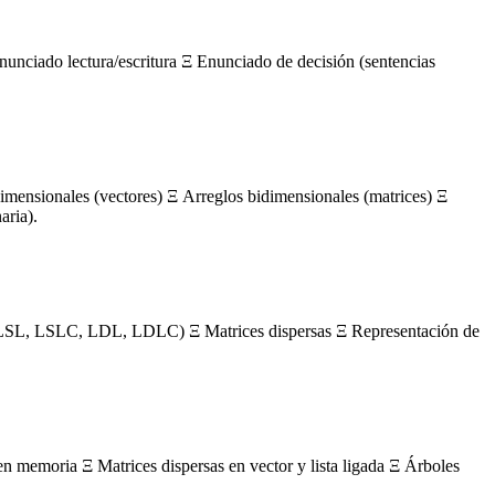
nunciado lectura/escritura Ξ Enunciado de decisión (sentencias
mensionales (vectores) Ξ Arreglos bidimensionales (matrices) Ξ
aria).
s (LSL, LSLC, LDL, LDLC) Ξ Matrices dispersas Ξ Representación de
en memoria Ξ Matrices dispersas en vector y lista ligada Ξ Árboles