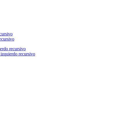
ecursivo
 izquierdo recursivo