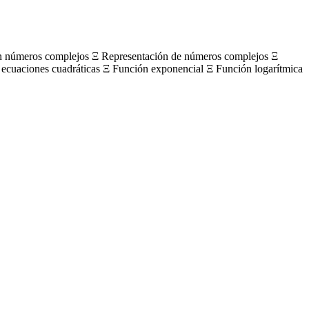
on números complejos Ξ Representación de números complejos Ξ
 ecuaciones cuadráticas Ξ Función exponencial Ξ Función logarítmica