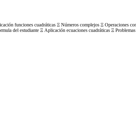
licación funciones cuadráticas Ξ Números complejos Ξ Operaciones c
órmula del estudiante Ξ Aplicación ecuaciones cuadráticas Ξ Problemas