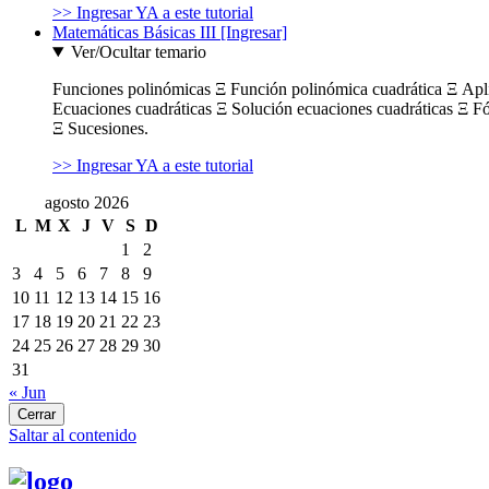
>> Ingresar YA a este tutorial
Matemáticas Básicas III [Ingresar]
Ver/Ocultar temario
Funciones polinómicas Ξ Función polinómica cuadrática Ξ Ap
Ecuaciones cuadráticas Ξ Solución ecuaciones cuadráticas Ξ F
Ξ Sucesiones.
>> Ingresar YA a este tutorial
agosto 2026
L
M
X
J
V
S
D
1
2
3
4
5
6
7
8
9
10
11
12
13
14
15
16
17
18
19
20
21
22
23
24
25
26
27
28
29
30
31
« Jun
Cerrar
Saltar al contenido