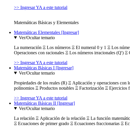
>> Ingresar YA a este tutorial
Matemáticas Básicas y Elementales
Matemáticas Elementales [Ingresar]
Ver/Ocultar temario
La numeración Ξ Los números Ξ El numeral 0 y 1 Ξ Los número
Operaciones con racionales Ξ Los números irracionales (Q') Ξ 
>> Ingresar YA a este tutorial
Matemáticas Básicas I [Ingresar]
Ver/Ocultar temario
Propiedades de los reales (R) Ξ Aplicación y operaciones con l
polinomios Ξ Productos notables Ξ Factorización Ξ Ejercicios f
>> Ingresar YA a este tutorial
Matemáticas Básicas II [Ingresar]
Ver/Ocultar temario
La relación Ξ Aplicación de la relación Ξ La función matemáti
Ξ Ecuaciones de primer grado Ξ Ecuaciones fraccionarias Ξ Ec