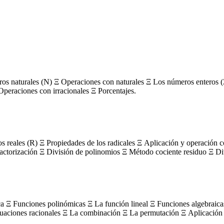
s naturales (N) Ξ Operaciones con naturales Ξ Los números enteros (
Operaciones con irracionales Ξ Porcentajes.
os reales (R) Ξ Propiedades de los radicales Ξ Aplicación y operación 
actorización Ξ División de polinomios Ξ Método cociente residuo Ξ Divi
ca Ξ Funciones polinómicas Ξ La función lineal Ξ Funciones algebraica
uaciones racionales Ξ La combinación Ξ La permutación Ξ Aplicación 