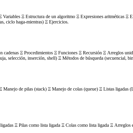
 Variables Ξ Estructura de un algoritmo Ξ Expresiones aritméticas Ξ E
ras, ciclo haga-mientras) Ξ Ejercicios.
on cadenas Ξ Procedimientos Ξ Funciones Ξ Recursión Ξ Arreglos unidi
, selección, inserción, shell) Ξ Métodos de búsqueda (secuencial, bin
Ξ Manejo de pilas (stack) Ξ Manejo de colas (queue) Ξ Listas ligada
igadas Ξ Pilas como lista ligada Ξ Colas como lista ligada Ξ Arreglos 