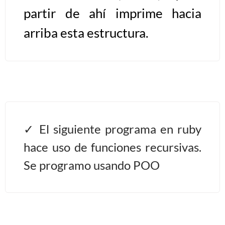
partir de ahí imprime hacia
>> Ingresar YA a este tutorial
arriba esta estructura.
Estructuras de Datos I
[Ingresar]
Ver/Ocultar temario
Algoritmos eficientes Ξ
El siguiente programa en ruby
Representación de polinomios Ξ
POO Ξ Manejo de pilas (stack) Ξ
hace uso de funciones recursivas.
Manejo de colas (queue) Ξ Listas
Se programo usando POO
ligadas (LSL, LSLC, LDL, LDLC) Ξ
Matrices dispersas Ξ
Representación de árboles Ξ
Representación de grafos.