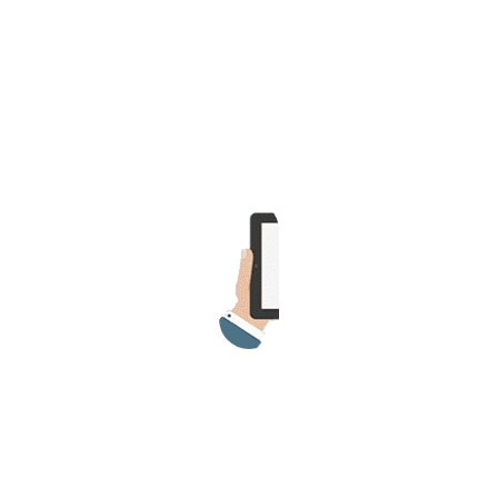
>> Ingresar YA a este tutorial
Matemáticas Básicas y
Elementales
Matemáticas
Elementales [Ingresar]
Ver/Ocultar temario
La numeración Ξ Los números Ξ El