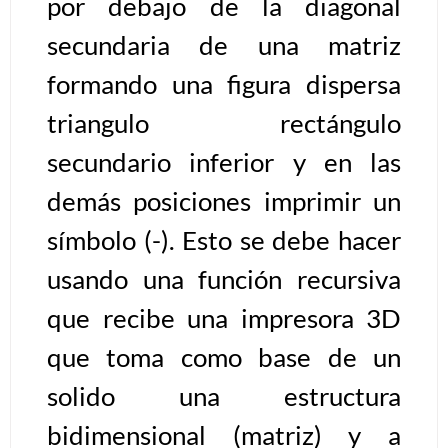
por debajo de la diagonal
secundaria de una matriz
Algoritmos II [Ingresar]
formando una figura dispersa
Ver/Ocultar temario
triangulo rectángulo
Prueba de escritorio Ξ Manejo
secundario inferior y en las
cadenas de texto Ξ Funciones con
cadenas Ξ Procedimientos Ξ
demás posiciones imprimir un
Funciones Ξ Recursión Ξ Arreglos
símbolo (-). Esto se debe hacer
unidimensionales (vectores) Ξ
usando una función recursiva
Arreglos bidimensionales (matrices)
Ξ Arreglos multidimensionales Ξ
que recibe una impresora 3D
Métodos de ordenamiento (burbuja,
que toma como base de un
selección, inserción, shell) Ξ
Métodos de búsqueda (secuencial,
solido una estructura
binaria).
bidimensional (matriz) y a