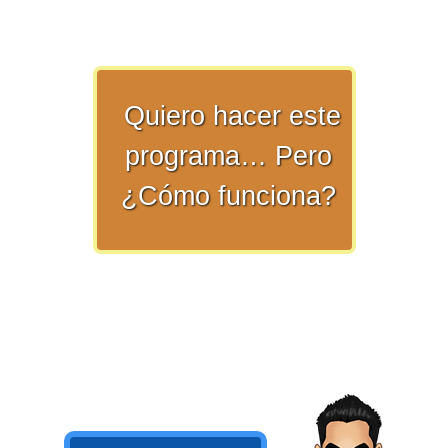
numeral 0 y 1 Ξ Los números
naturales (N) Ξ Operaciones con
naturales Ξ Los números enteros (Z)
Ξ Operaciones con enteros Ξ Los
Quiero hacer este
números racionales (Q) Ξ
programa… Pero
Operaciones con racionales Ξ Los
números irracionales (Q') Ξ
¿Cómo funciona?
Operaciones con irracionales Ξ
Porcentajes.
>> Ingresar YA a este tutorial
Matemáticas Básicas I
[Ingresar]