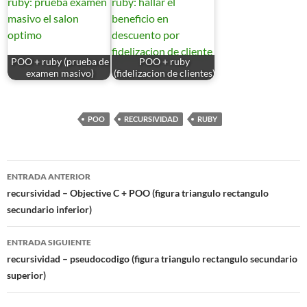
POO + ruby (prueba de
POO + ruby
examen masivo)
(fidelizacion de clientes)
POO
RECURSIVIDAD
RUBY
Navegación
ENTRADA ANTERIOR
de
recursividad – Objective C + POO (figura triangulo rectangulo
secundario inferior)
entradas
ENTRADA SIGUIENTE
recursividad – pseudocodigo (figura triangulo rectangulo secundario
superior)