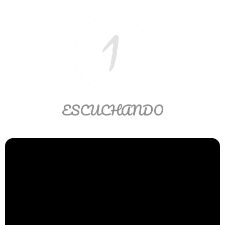
Matemáticas Básicas II
[Ingresar]
Ver/Ocultar temario
La relación Ξ Aplicación de la
relación Ξ La función matemática Ξ
Funciones polinómicas Ξ La función
ESCUCHANDO
lineal Ξ Funciones algebraicas Ξ
Simplificación de fracciones
algebraicas Ξ Fracciones complejas
Ξ Ecuaciones de primer grado Ξ
Ecuaciones fraccionarias Ξ
Ecuaciones racionales Ξ La
combinación Ξ La permutación Ξ
Aplicación de la combinación y la
permutación.