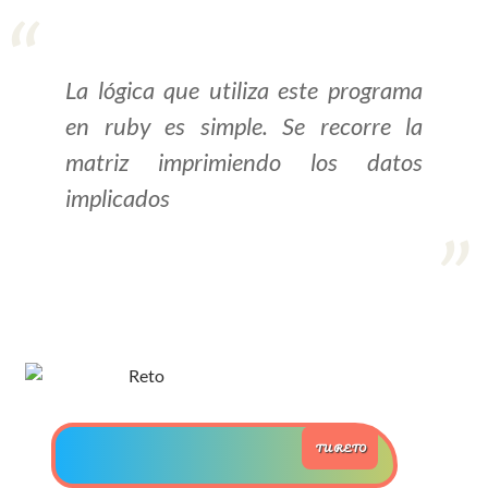
>> Ingresar YA a este tutorial
La lógica que utiliza este programa
Estructuras de Datos II
en ruby es simple. Se recorre la
[Ingresar]
matriz imprimiendo los datos
implicados
Ver/Ocultar temario
Axiomatización Ξ Tablas de decisión
Ξ Polinomios como listas ligadas Ξ
Pilas como lista ligada Ξ Colas
como lista ligada Ξ Arreglos en
memoria Ξ Matrices dispersas en
vector y lista ligada Ξ Árboles
binarios Ξ Árboles AVL Ξ Grafos Ξ
TU RETO
Tratamiento de archivos.