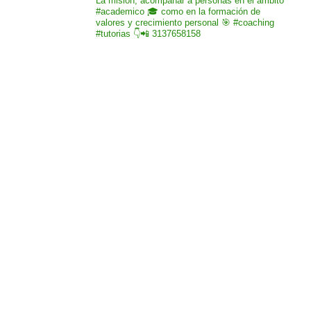
La misión,
acompañar a personas
en el ámbito
#academico 🎓
como en la formación de
valores y crecimiento
personal 🎯 #coaching
#tutorias
👇📲 3137658158