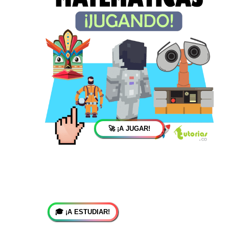
🚀 ¡A JUGAR!
🎓 ¡A ESTUDIAR!