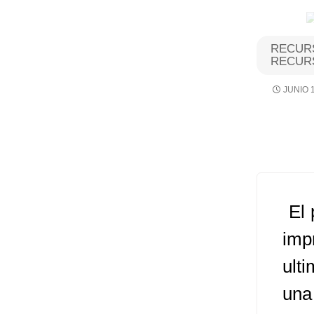
Algoritmos I [Ingresar]
RECURS
RECUR
Ver/Ocultar temario
JUNIO 1
Breve historia Ξ Operadores lógicos
Ξ Operadores de relación Ξ
Variables Ξ Estructura de un
algoritmo Ξ Expresiones aritméticas
Ξ Enunciado lectura/escritura Ξ
Enunciado de decisión (sentencias
El 
condicionales) Ξ Estructuras
repetitivas (ciclo para, ciclo mientras,
imp
ciclo haga-mientras) Ξ Ejercicios.
ult
una
>> Ingresar YA a este tutorial