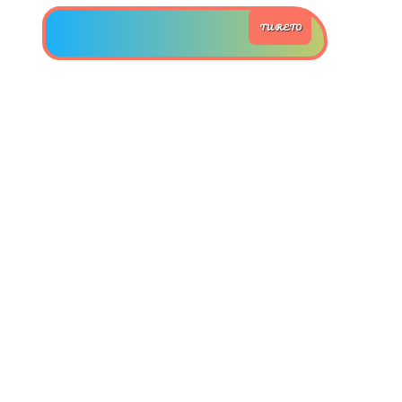
TU RETO
>> Ingresar YA a este tutorial
Estructuras de Datos II
[Ingresar]
Ver/Ocultar temario
Axiomatización Ξ Tablas de decisión
Ξ Polinomios como listas ligadas Ξ
Pilas como lista ligada Ξ Colas
como lista ligada Ξ Arreglos en
memoria Ξ Matrices dispersas en
vector y lista ligada Ξ Árboles
binarios Ξ Árboles AVL Ξ Grafos Ξ
Tratamiento de archivos.