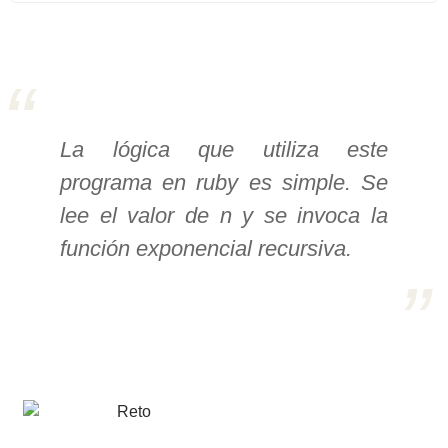
>> Ingresar YA a este tutorial
Estructuras de Datos I
[Ingresar]
La lógica que utiliza este
programa en ruby es simple. Se
Ver/Ocultar temario
lee el valor de n y se invoca la
Algoritmos eficientes Ξ
función exponencial recursiva.
Representación de polinomios Ξ
POO Ξ Manejo de pilas (stack) Ξ
Manejo de colas (queue) Ξ Listas
ligadas (LSL, LSLC, LDL, LDLC) Ξ
Matrices dispersas Ξ
Representación de árboles Ξ
Representación de grafos.