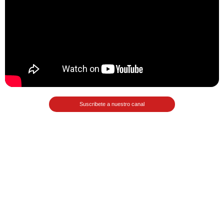
Matemáticas Básicas II
[Ingresar]
Ver/Ocultar temario
La relación Ξ Aplicación de la
relación Ξ La función matemática Ξ
Funciones polinómicas Ξ La función
Suscribete a nuestro canal
lineal Ξ Funciones algebraicas Ξ
Simplificación de fracciones
algebraicas Ξ Fracciones complejas
Ξ Ecuaciones de primer grado Ξ
Ecuaciones fraccionarias Ξ
Ecuaciones racionales Ξ La
combinación Ξ La permutación Ξ
Aplicación de la combinación y la
permutación.