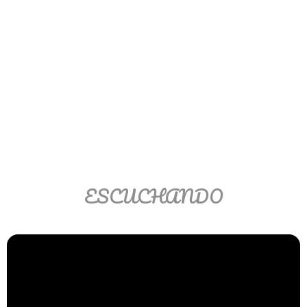
Ver/Ocultar temario
Propiedades de los reales (R) Ξ
Aplicación y operaciones con los
reales (R) Ξ Propiedades de los
radicales Ξ Aplicación y operación
con los radicales Ξ Expresiones
algebraicas Ξ Operaciones con
polinomios Ξ Productos notables Ξ
Factorización Ξ Ejercicios
ESCUCHANDO
factorización Ξ División de
polinomios Ξ Método cociente
residuo Ξ División sintética.
>> Ingresar YA a este tutorial