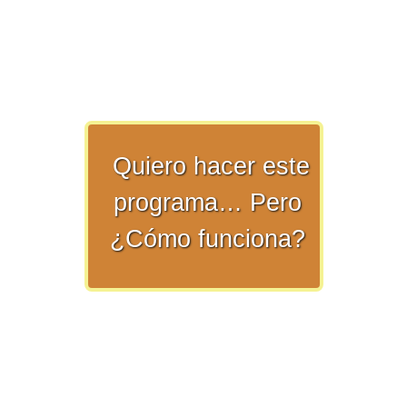
>> Ingresar YA a este tutorial
Quiero hacer este
Matemáticas Básicas y
programa… Pero
Elementales
¿Cómo funciona?
Matemáticas
Elementales [Ingresar]
Ver/Ocultar temario
La numeración Ξ Los números Ξ El