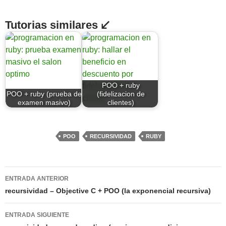
Tutorias similares ↙
POO + ruby
POO + ruby (prueba de
(fidelizacion de
examen masivo)
clientes)
POO
RECURSIVIDAD
RUBY
Navegación
ENTRADA ANTERIOR
de
recursividad – Objective C + POO (la exponencial recursiva)
entradas
ENTRADA SIGUIENTE