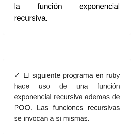
la función exponencial
Algoritmos II [Ingresar]
recursiva.
Ver/Ocultar temario
Prueba de escritorio Ξ Manejo
cadenas de texto Ξ Funciones con
cadenas Ξ Procedimientos Ξ
Funciones Ξ Recursión Ξ Arreglos
El siguiente programa en ruby
unidimensionales (vectores) Ξ
Arreglos bidimensionales (matrices)
hace uso de una función
Ξ Arreglos multidimensionales Ξ
exponencial recursiva ademas de
Métodos de ordenamiento (burbuja,
POO. Las funciones recursivas
selección, inserción, shell) Ξ
Métodos de búsqueda (secuencial,
se invocan a si mismas.
binaria).