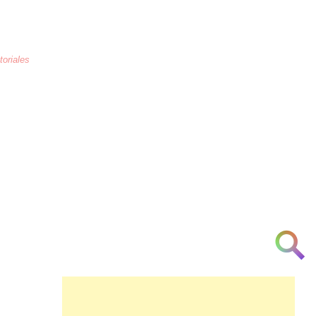
toriales
La educación
es la crianza de los
corazones humanos para combatir la
arrogancia, odio, maltrato, necedad, la
ignorancia y la indiferencia a partir de la
[cortesía] [urbanidad] [inteligencia]
[investigación] [respeto] y [am♥r]
👁