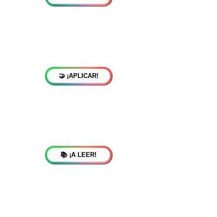
🤝 ¡APLICAR!
📚 ¡A LEER!