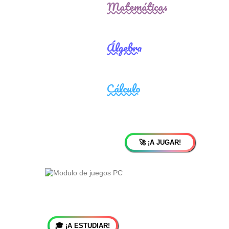
🚀 ¡A JUGAR!
🎓 ¡A ESTUDIAR!