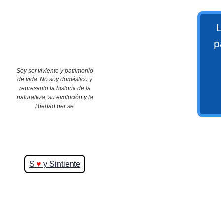
>> Ingresar YA a este tutorial
L
p
Soy ser viviente y patrimonio
de vida. No soy doméstico y
represento la historia de la
naturaleza, su evolución y la
Matemáticas Básicas y
libertad per se.
Elementales
Matemáticas
S
♥
y Sintiente
Elementales [Ingresar]
Ver/Ocultar temario
La numeración Ξ Los números Ξ El