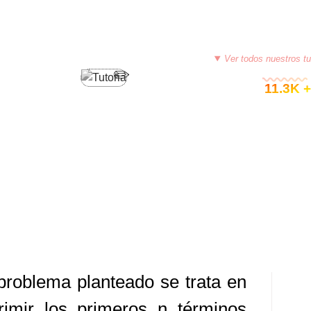
PROGRAMACIÓN EN RUBY
Ver todos nuestros tu
© 11.3K +
IVIDAD – RUBY + POO (SERIE
A)
0, 2015
TUTORIASCOLOMBIA
DEJA UN COMENTARIO
problema planteado se trata en
rimir los primeros n términos