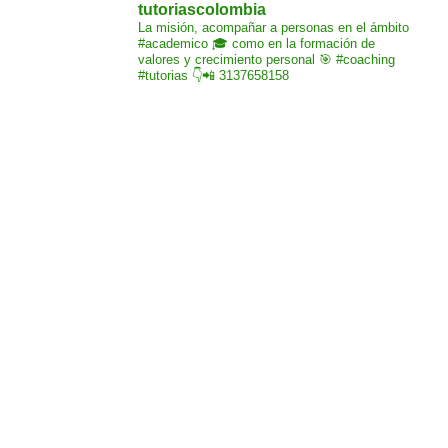
tutoriascolombia
La misión,
acompañar a personas
en el ámbito
#academico 🎓
como en la formación de
valores y crecimiento
personal 🎯 #coaching
#tutorias
👇📲 3137658158