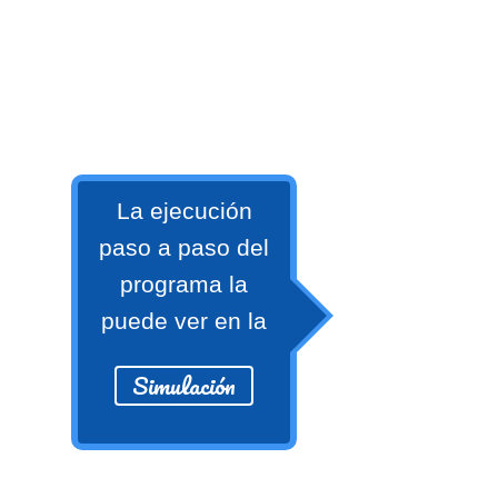
numeral 0 y 1 Ξ Los números
naturales (N) Ξ Operaciones con
naturales Ξ Los números enteros (Z)
Ξ Operaciones con enteros Ξ Los
números racionales (Q) Ξ
Operaciones con racionales Ξ Los
números irracionales (Q') Ξ
La ejecución
Operaciones con irracionales Ξ
paso a paso del
Porcentajes.
programa la
puede ver en la
>> Ingresar YA a este tutorial
Simulación
Matemáticas Básicas I
[Ingresar]