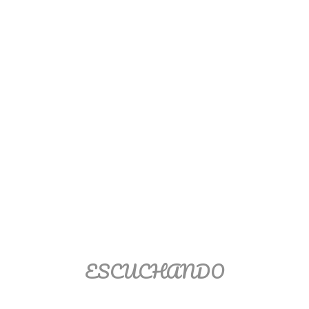
Ver/Ocultar temario
Propiedades de los reales (R) Ξ
Aplicación y operaciones con los
reales (R) Ξ Propiedades de los
radicales Ξ Aplicación y operación
con los radicales Ξ Expresiones
algebraicas Ξ Operaciones con
polinomios Ξ Productos notables Ξ
Factorización Ξ Ejercicios
factorización Ξ División de
polinomios Ξ Método cociente
residuo Ξ División sintética.
ESCUCHANDO
>> Ingresar YA a este tutorial