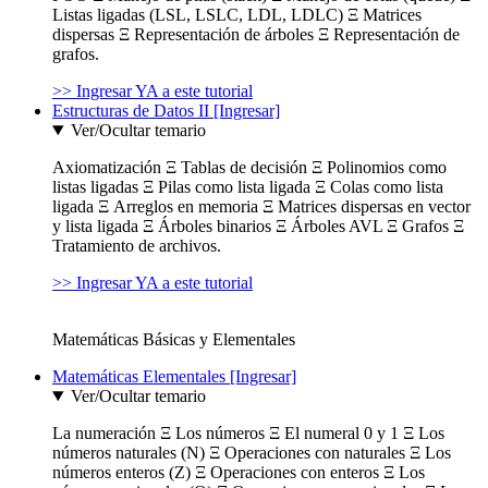
Listas ligadas (LSL, LSLC, LDL, LDLC) Ξ Matrices
dispersas Ξ Representación de árboles Ξ Representación de
grafos.
>> Ingresar YA a este tutorial
Estructuras de Datos II [Ingresar]
Ver/Ocultar temario
Axiomatización Ξ Tablas de decisión Ξ Polinomios como
listas ligadas Ξ Pilas como lista ligada Ξ Colas como lista
ligada Ξ Arreglos en memoria Ξ Matrices dispersas en vector
y lista ligada Ξ Árboles binarios Ξ Árboles AVL Ξ Grafos Ξ
Tratamiento de archivos.
>> Ingresar YA a este tutorial
Matemáticas Básicas y Elementales
Matemáticas Elementales [Ingresar]
Ver/Ocultar temario
La numeración Ξ Los números Ξ El numeral 0 y 1 Ξ Los
números naturales (N) Ξ Operaciones con naturales Ξ Los
números enteros (Z) Ξ Operaciones con enteros Ξ Los