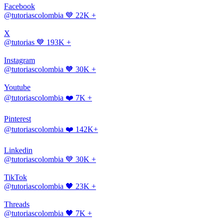
Facebook
@tutoriascolombia
💙 22K +
X
@tutorias
💙 193K +
Instagram
@tutoriascolombia
🧡 30K +
Youtube
@tutoriascolombia
❤️ 7K +
Pinterest
@tutoriascolombia
❤️ 142K+
Linkedin
@tutoriascolombia
💙 30K +
TikTok
@tutoriascolombia
🖤 23K +
Threads
@tutoriascolombia
🖤 7K +