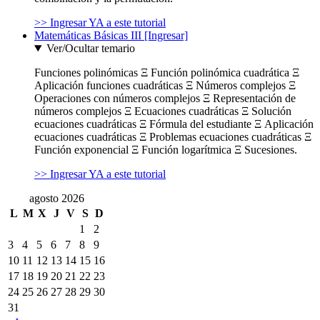
>> Ingresar YA a este tutorial
Matemáticas Básicas III [Ingresar]
Ver/Ocultar temario
Funciones polinómicas Ξ Función polinómica cuadrática Ξ
Aplicación funciones cuadráticas Ξ Números complejos Ξ
Operaciones con números complejos Ξ Representación de
números complejos Ξ Ecuaciones cuadráticas Ξ Solución
ecuaciones cuadráticas Ξ Fórmula del estudiante Ξ Aplicación
ecuaciones cuadráticas Ξ Problemas ecuaciones cuadráticas Ξ
Función exponencial Ξ Función logarítmica Ξ Sucesiones.
>> Ingresar YA a este tutorial
agosto 2026
L
M
X
J
V
S
D
1
2
3
4
5
6
7
8
9
10
11
12
13
14
15
16
17
18
19
20
21
22
23
24
25
26
27
28
29
30
31