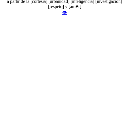
a partir de la [cortesía] [urbanidad] [inteligencia] [investigación]
[respeto] y [am♥r]
👁