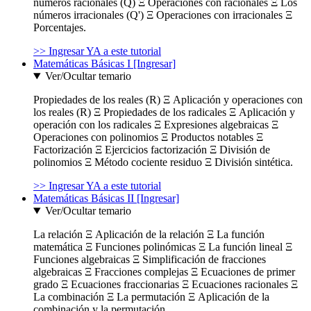
números racionales (Q) Ξ Operaciones con racionales Ξ Los
números irracionales (Q') Ξ Operaciones con irracionales Ξ
Porcentajes.
>> Ingresar YA a este tutorial
Matemáticas Básicas I [Ingresar]
Ver/Ocultar temario
Propiedades de los reales (R) Ξ Aplicación y operaciones con
los reales (R) Ξ Propiedades de los radicales Ξ Aplicación y
operación con los radicales Ξ Expresiones algebraicas Ξ
Operaciones con polinomios Ξ Productos notables Ξ
Factorización Ξ Ejercicios factorización Ξ División de
polinomios Ξ Método cociente residuo Ξ División sintética.
>> Ingresar YA a este tutorial
Matemáticas Básicas II [Ingresar]
Ver/Ocultar temario
La relación Ξ Aplicación de la relación Ξ La función
matemática Ξ Funciones polinómicas Ξ La función lineal Ξ
Funciones algebraicas Ξ Simplificación de fracciones
algebraicas Ξ Fracciones complejas Ξ Ecuaciones de primer
grado Ξ Ecuaciones fraccionarias Ξ Ecuaciones racionales Ξ
La combinación Ξ La permutación Ξ Aplicación de la
combinación y la permutación.