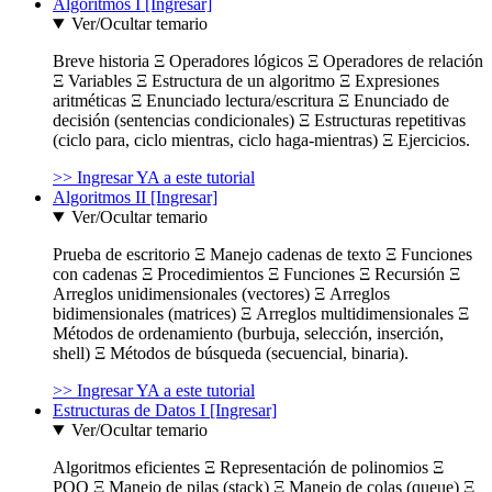
Algoritmos I [Ingresar]
Ver/Ocultar temario
Breve historia Ξ Operadores lógicos Ξ Operadores de relación
Ξ Variables Ξ Estructura de un algoritmo Ξ Expresiones
aritméticas Ξ Enunciado lectura/escritura Ξ Enunciado de
decisión (sentencias condicionales) Ξ Estructuras repetitivas
(ciclo para, ciclo mientras, ciclo haga-mientras) Ξ Ejercicios.
>> Ingresar YA a este tutorial
Algoritmos II [Ingresar]
Ver/Ocultar temario
Prueba de escritorio Ξ Manejo cadenas de texto Ξ Funciones
con cadenas Ξ Procedimientos Ξ Funciones Ξ Recursión Ξ
Arreglos unidimensionales (vectores) Ξ Arreglos
bidimensionales (matrices) Ξ Arreglos multidimensionales Ξ
Métodos de ordenamiento (burbuja, selección, inserción,
shell) Ξ Métodos de búsqueda (secuencial, binaria).
>> Ingresar YA a este tutorial
Estructuras de Datos I [Ingresar]
Ver/Ocultar temario
Algoritmos eficientes Ξ Representación de polinomios Ξ
POO Ξ Manejo de pilas (stack) Ξ Manejo de colas (queue) Ξ