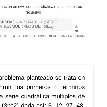
IVIDAD – VISUAL C++ (SERIE
TICA MULTIPLOS DE TRES)
1, 2015
TUTORIASCOLOMBIA
DEJA UN COMENTARIO
problema planteado se trata en
rimir los primeros n términos
la serie cuadrática múltiplos de
 (3n^2) dada así: 3, 12, 27, 48,