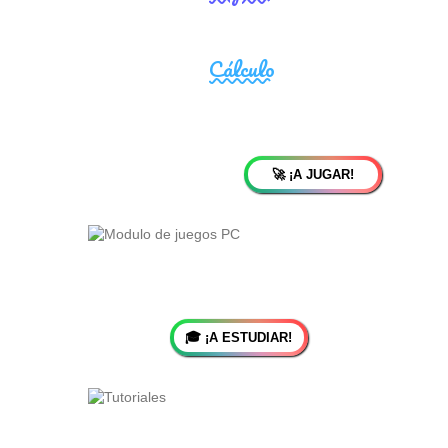
🚀 ¡A JUGAR!
🎓 ¡A ESTUDIAR!