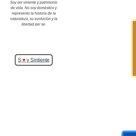
Soy ser viviente y patrimonio
de vida. No soy doméstico y
represento la historia de la
>> Ingresar YA a este tutorial
naturaleza, su evolución y la
libertad per se.
S
♥
y Sintiente
Matemáticas Básicas y
Elementales
Matemáticas
Elementales [Ingresar]
Ver/Ocultar temario
La numeración Ξ Los números Ξ El