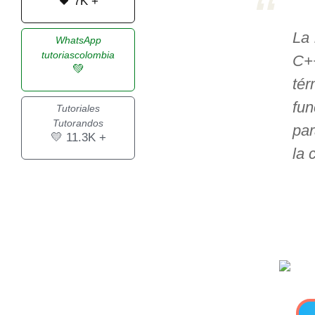
🖤 7K +
>> Ingresar YA a este tutorial
La 
WhatsApp
tutoriascolombia
C++
💚
Estructuras de Datos I
té
[Ingresar]
fu
Tutoriales
Tutorandos
par
Ver/Ocultar temario
💛 11.3K +
la 
Algoritmos eficientes Ξ
Representación de polinomios Ξ
POO Ξ Manejo de pilas (stack) Ξ
Manejo de colas (queue) Ξ Listas
ligadas (LSL, LSLC, LDL, LDLC) Ξ
Matrices dispersas Ξ
Representación de árboles Ξ
Representación de grafos.