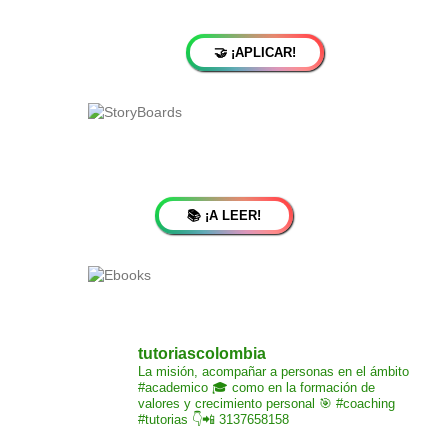
🤝 ¡APLICAR!
📚 ¡A LEER!
tutoriascolombia
La misión,
acompañar a personas
en el ámbito
#academico 🎓
como en la formación de
valores y crecimiento
personal 🎯 #coaching
#tutorias
👇📲 3137658158