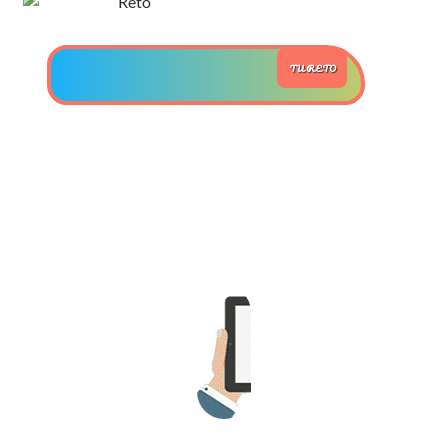
>> Ingresar YA a este tutorial
TU RETO
Estructuras de Datos II
[Ingresar]
Ver/Ocultar temario
Axiomatización Ξ Tablas de decisión
Ξ Polinomios como listas ligadas Ξ
Pilas como lista ligada Ξ Colas
como lista ligada Ξ Arreglos en
memoria Ξ Matrices dispersas en
vector y lista ligada Ξ Árboles
binarios Ξ Árboles AVL Ξ Grafos Ξ
Tratamiento de archivos.