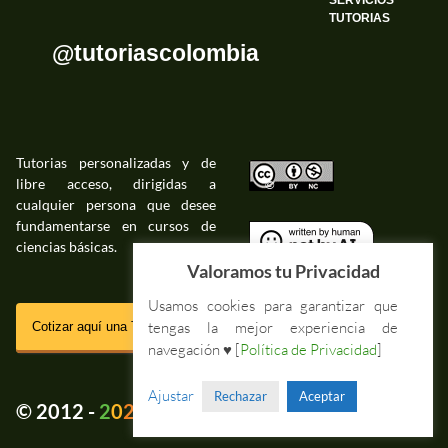
SERVICIOS
TUTORIAS
@tutoriascolombia
Tutorias personalizadas y de
libre acceso, dirigidas a
©
cualquier persona que desee
fundamentarse en cursos de
ciencias básicas.
©
Valoramos tu Privacidad
Usamos cookies para garantizar que
SSL
tengas la mejor experiencia de
Cotizar aquí una Tutoria Web
navegación ♥ [
Política de Privacidad
]
Impressum Tutorias.co
Ajustar
Rechazar
Aceptar
💚
© 2012 -
2
0
2
5