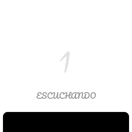
Ver/Ocultar temario
Propiedades de los reales (R) Ξ
Aplicación y operaciones con los
reales (R) Ξ Propiedades de los
radicales Ξ Aplicación y operación
con los radicales Ξ Expresiones
algebraicas Ξ Operaciones con
polinomios Ξ Productos notables Ξ
Factorización Ξ Ejercicios
factorización Ξ División de
polinomios Ξ Método cociente
ESCUCHANDO
residuo Ξ División sintética.
>> Ingresar YA a este tutorial