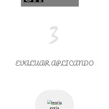
Ξ Solución ecuaciones cuadráticas
Ξ Fórmula del estudiante Ξ
Aplicación ecuaciones cuadráticas Ξ
Problemas ecuaciones cuadráticas
Ξ Función exponencial Ξ Función
logarítmica Ξ Sucesiones.
>> Ingresar YA a este tutorial
EVALUAR APLICANDO
eoria