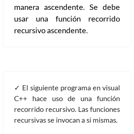
manera ascendente. Se debe
Algoritmos II [Ingresar]
usar una función recorrido
Ver/Ocultar temario
recursivo ascendente.
Prueba de escritorio Ξ Manejo
cadenas de texto Ξ Funciones con
cadenas Ξ Procedimientos Ξ
Funciones Ξ Recursión Ξ Arreglos
unidimensionales (vectores) Ξ
Arreglos bidimensionales (matrices)
El siguiente programa en visual
Ξ Arreglos multidimensionales Ξ
C++ hace uso de una función
Métodos de ordenamiento (burbuja,
recorrido recursivo. Las funciones
selección, inserción, shell) Ξ
Métodos de búsqueda (secuencial,
recursivas se invocan a si mismas.
binaria).