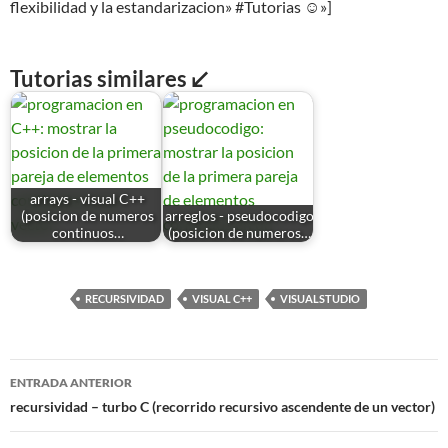
flexibilidad y la estandarizacion» #Tutorias ☺»]
Tutorias similares ↙
arrays - visual C++
(posicion de numeros
arreglos - pseudocodigo
continuos…
(posicion de numeros…
RECURSIVIDAD
VISUAL C++
VISUALSTUDIO
Navegación
ENTRADA ANTERIOR
de
recursividad – turbo C (recorrido recursivo ascendente de un vector)
entradas