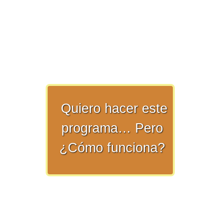
>> Ingresar YA a este tutorial
Quiero hacer este
Matemáticas Básicas y
Elementales
programa… Pero
¿Cómo funciona?
Matemáticas
Elementales [Ingresar]
Ver/Ocultar temario
La numeración Ξ Los números Ξ El