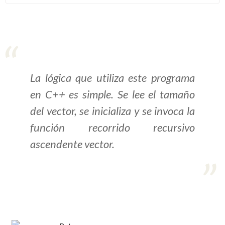
>> Ingresar YA a este tutorial
Estructuras de Datos I
[Ingresar]
La lógica que utiliza este programa
en C++ es simple. Se lee el tamaño
Ver/Ocultar temario
del vector, se inicializa y se invoca la
Algoritmos eficientes Ξ
función recorrido recursivo
Representación de polinomios Ξ
POO Ξ Manejo de pilas (stack) Ξ
ascendente vector.
Manejo de colas (queue) Ξ Listas
ligadas (LSL, LSLC, LDL, LDLC) Ξ
Matrices dispersas Ξ
Representación de árboles Ξ
Representación de grafos.