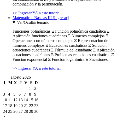
combinación y la permutación.
>> Ingresar YA a este tutorial
Matemáticas Básicas III [Ingresar]
Ver/Ocultar temario
Funciones polinómicas Ξ Función polinómica cuadrática Ξ
Aplicación funciones cuadráticas Ξ Números complejos Ξ
Operaciones con números complejos Ξ Representación de
números complejos Ξ Ecuaciones cuadráticas Ξ Solución
ecuaciones cuadráticas Ξ Fórmula del estudiante Ξ Aplicación
ecuaciones cuadráticas Ξ Problemas ecuaciones cuadráticas Ξ
Función exponencial Ξ Función logarítmica Ξ Sucesiones.
>> Ingresar YA a este tutorial
agosto 2026
L
M
X
J
V
S
D
1
2
3
4
5
6
7
8
9
10
11
12
13
14
15
16
17
18
19
20
21
22
23
24
25
26
27
28
29
30