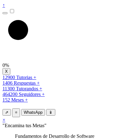
↑
0%
12900 Tutorias +
1406 Respuestas +
11300 Tutorandos +
464200 Seguidores +
152 Meses +
⇗
⭐
WhatsApp
📱
×
"Encamina tus Metas"
Fundamentos de Desarrollo de Software