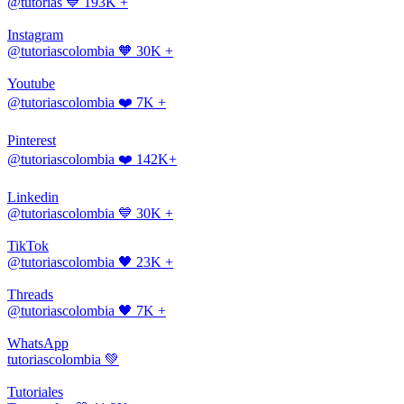
@tutorias
💙 193K +
Instagram
@tutoriascolombia
🧡 30K +
Youtube
@tutoriascolombia
❤️ 7K +
Pinterest
@tutoriascolombia
❤️ 142K+
Linkedin
@tutoriascolombia
💙 30K +
TikTok
@tutoriascolombia
🖤 23K +
Threads
@tutoriascolombia
🖤 7K +
WhatsApp
tutoriascolombia
💚
Tutoriales