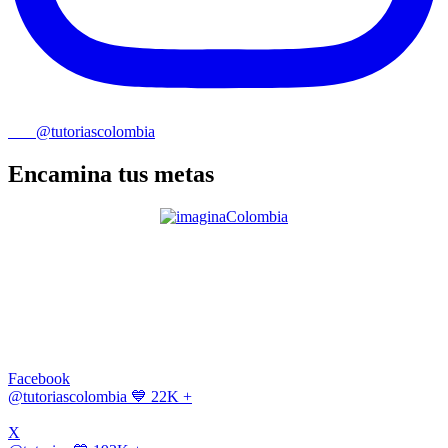
@tutoriascolombia
Encamina tus metas
Facebook
@tutoriascolombia
💙 22K +
X