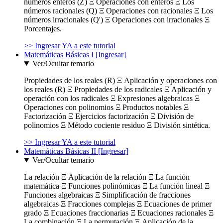
números enteros (Z) Ξ Operaciones con enteros Ξ Los
números racionales (Q) Ξ Operaciones con racionales Ξ Los
números irracionales (Q') Ξ Operaciones con irracionales Ξ
Porcentajes.
>> Ingresar YA a este tutorial
Matemáticas Básicas I [Ingresar]
Ver/Ocultar temario
Propiedades de los reales (R) Ξ Aplicación y operaciones con
los reales (R) Ξ Propiedades de los radicales Ξ Aplicación y
operación con los radicales Ξ Expresiones algebraicas Ξ
Operaciones con polinomios Ξ Productos notables Ξ
Factorización Ξ Ejercicios factorización Ξ División de
polinomios Ξ Método cociente residuo Ξ División sintética.
>> Ingresar YA a este tutorial
Matemáticas Básicas II [Ingresar]
Ver/Ocultar temario
La relación Ξ Aplicación de la relación Ξ La función
matemática Ξ Funciones polinómicas Ξ La función lineal Ξ
Funciones algebraicas Ξ Simplificación de fracciones
algebraicas Ξ Fracciones complejas Ξ Ecuaciones de primer
grado Ξ Ecuaciones fraccionarias Ξ Ecuaciones racionales Ξ
La combinación Ξ La permutación Ξ Aplicación de la