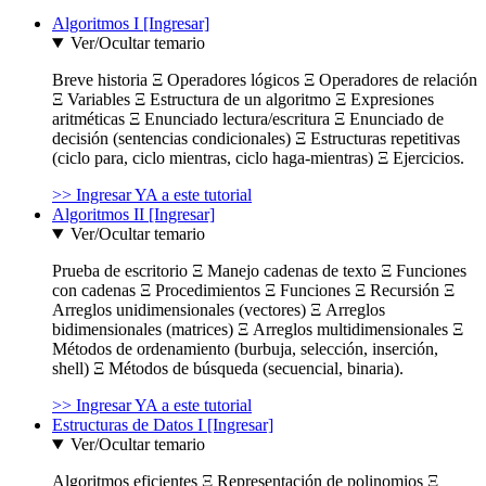
Algoritmos I [Ingresar]
Ver/Ocultar temario
Breve historia Ξ Operadores lógicos Ξ Operadores de relación
Ξ Variables Ξ Estructura de un algoritmo Ξ Expresiones
aritméticas Ξ Enunciado lectura/escritura Ξ Enunciado de
decisión (sentencias condicionales) Ξ Estructuras repetitivas
(ciclo para, ciclo mientras, ciclo haga-mientras) Ξ Ejercicios.
>> Ingresar YA a este tutorial
Algoritmos II [Ingresar]
Ver/Ocultar temario
Prueba de escritorio Ξ Manejo cadenas de texto Ξ Funciones
con cadenas Ξ Procedimientos Ξ Funciones Ξ Recursión Ξ
Arreglos unidimensionales (vectores) Ξ Arreglos
bidimensionales (matrices) Ξ Arreglos multidimensionales Ξ
Métodos de ordenamiento (burbuja, selección, inserción,
shell) Ξ Métodos de búsqueda (secuencial, binaria).
>> Ingresar YA a este tutorial
Estructuras de Datos I [Ingresar]
Ver/Ocultar temario
Algoritmos eficientes Ξ Representación de polinomios Ξ