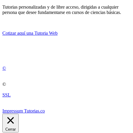
Tutorias personalizadas y de libre acceso, dirigidas a cualquier
persona que desee fundamentarse en cursos de ciencias básicas.
Cotizar aquí una Tutoria Web
💚
© 2012 -
2
0
2
5
©
©
SSL
Impressum Tutorias.co
Cerrar