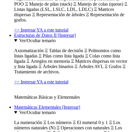
POO Ξ Manejo de pilas (stack) Ξ Manejo de colas (queue) Ξ
Listas ligadas (LSL, LSLC, LDL, LDLC) Ξ Matrices
dispersas Ξ Representación de árboles Ξ Representación de
grafos.
>> Ingresar YA a este tutorial
Estructuras de Datos II [Ingresar]
Ver/Ocultar temario
Axiomatización Ξ Tablas de decisión Ξ Polinomios como
listas ligadas Ξ Pilas como lista ligada Ξ Colas como lista
ligada Ξ Arreglos en memoria Ξ Matrices dispersas en vector
y lista ligada Ξ Árboles binarios Ξ Árboles AVL Ξ Grafos Ξ
Tratamiento de archivos.
>> Ingresar YA a este tutorial
Matemáticas Básicas y Elementales
Matemáticas Elementales [Ingresar]
Ver/Ocultar temario
La numeración Ξ Los números Ξ El numeral 0 y 1 Ξ Los
números naturales (N) Ξ Operaciones con naturales Ξ Los