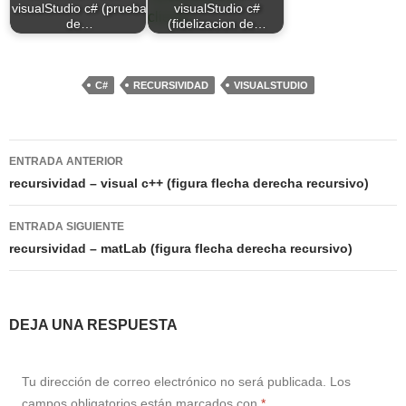
visualStudio c# (prueba
visualStudio c#
de…
(fidelizacion de…
C#
RECURSIVIDAD
VISUALSTUDIO
Navegación
ENTRADA ANTERIOR
de
recursividad – visual c++ (figura flecha derecha recursivo)
entradas
ENTRADA SIGUIENTE
recursividad – matLab (figura flecha derecha recursivo)
DEJA UNA RESPUESTA
Tu dirección de correo electrónico no será publicada.
Los
campos obligatorios están marcados con
*