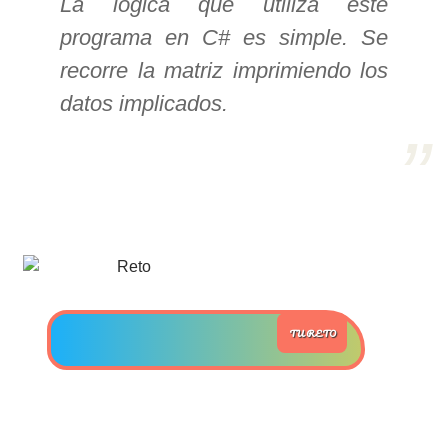
La lógica que utiliza este
programa en C# es simple. Se
>> Ingresar YA a este tutorial
recorre la matriz imprimiendo los
datos implicados.
Estructuras de Datos II
[Ingresar]
Ver/Ocultar temario
Axiomatización Ξ Tablas de decisión
Ξ Polinomios como listas ligadas Ξ
Pilas como lista ligada Ξ Colas
como lista ligada Ξ Arreglos en
TU RETO
memoria Ξ Matrices dispersas en
vector y lista ligada Ξ Árboles
binarios Ξ Árboles AVL Ξ Grafos Ξ
Tratamiento de archivos.