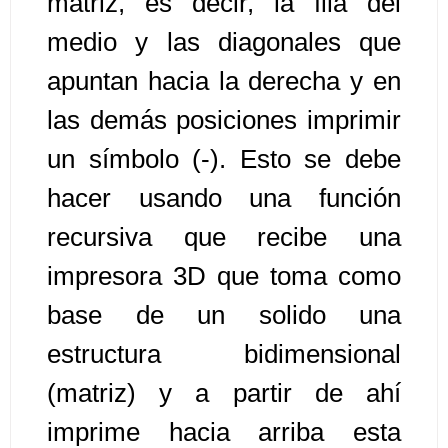
matriz, es decir, la fila del
medio y las diagonales que
Algoritmos II [Ingresar]
apuntan hacia la derecha y en
Ver/Ocultar temario
las demás posiciones imprimir
Prueba de escritorio Ξ Manejo
un símbolo (-). Esto se debe
cadenas de texto Ξ Funciones con
cadenas Ξ Procedimientos Ξ
hacer usando una función
Funciones Ξ Recursión Ξ Arreglos
recursiva que recibe una
unidimensionales (vectores) Ξ
impresora 3D que toma como
Arreglos bidimensionales (matrices)
Ξ Arreglos multidimensionales Ξ
base de un solido una
Métodos de ordenamiento (burbuja,
estructura bidimensional
selección, inserción, shell) Ξ
Métodos de búsqueda (secuencial,
(matriz) y a partir de ahí
binaria).
imprime hacia arriba esta