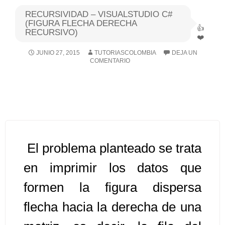
RECURSIVIDAD – VISUALSTUDIO C#
Algoritmos I [Ingresar]
(FIGURA FLECHA DERECHA
RECURSIVO)
Ver/Ocultar temario
JUNIO 27, 2015
TUTORIASCOLOMBIA
DEJA UN
COMENTARIO
Breve historia Ξ Operadores lógicos
Ξ Operadores de relación Ξ
Variables Ξ Estructura de un
algoritmo Ξ Expresiones aritméticas
Ξ Enunciado lectura/escritura Ξ
Enunciado de decisión (sentencias
El problema planteado se trata
condicionales) Ξ Estructuras
repetitivas (ciclo para, ciclo mientras,
en imprimir los datos que
ciclo haga-mientras) Ξ Ejercicios.
formen la figura dispersa
flecha hacia la derecha de una
>> Ingresar YA a este tutorial