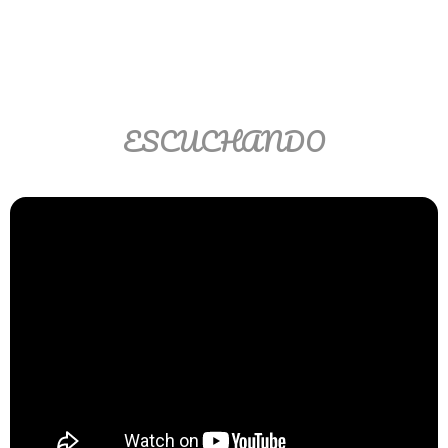
Matemáticas Básicas II
[Ingresar]
Ver/Ocultar temario
ESCUCHANDO
La relación Ξ Aplicación de la
relación Ξ La función matemática Ξ
Funciones polinómicas Ξ La función
lineal Ξ Funciones algebraicas Ξ
Simplificación de fracciones
algebraicas Ξ Fracciones complejas
Ξ Ecuaciones de primer grado Ξ
Ecuaciones fraccionarias Ξ
Ecuaciones racionales Ξ La
combinación Ξ La permutación Ξ
Aplicación de la combinación y la
permutación.