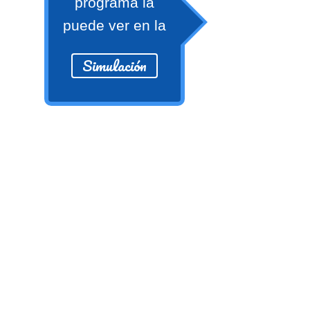
programa la
Ver/Ocultar temario
puede ver en la
Propiedades de los reales (R) Ξ
Aplicación y operaciones con los
Simulación
reales (R) Ξ Propiedades de los
radicales Ξ Aplicación y operación
con los radicales Ξ Expresiones
algebraicas Ξ Operaciones con
polinomios Ξ Productos notables Ξ
Factorización Ξ Ejercicios
factorización Ξ División de
polinomios Ξ Método cociente
residuo Ξ División sintética.
>> Ingresar YA a este tutorial