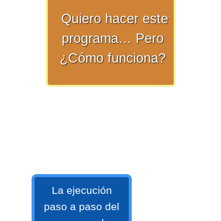
numeral 0 y 1 Ξ Los números
Quiero hacer este
naturales (N) Ξ Operaciones con
naturales Ξ Los números enteros (Z)
programa… Pero
Ξ Operaciones con enteros Ξ Los
¿Cómo funciona?
números racionales (Q) Ξ
Operaciones con racionales Ξ Los
números irracionales (Q') Ξ
Operaciones con irracionales Ξ
Porcentajes.
>> Ingresar YA a este tutorial
Matemáticas Básicas I
La ejecución
[Ingresar]
paso a paso del