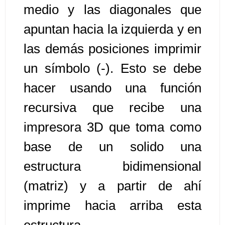
medio y las diagonales que
Algoritmos II [Ingresar]
apuntan hacia la izquierda y en
las demás posiciones imprimir
Ver/Ocultar temario
un símbolo (-). Esto se debe
Prueba de escritorio Ξ Manejo
cadenas de texto Ξ Funciones con
hacer usando una función
cadenas Ξ Procedimientos Ξ
recursiva que recibe una
Funciones Ξ Recursión Ξ Arreglos
impresora 3D que toma como
unidimensionales (vectores) Ξ
Arreglos bidimensionales (matrices)
base de un solido una
Ξ Arreglos multidimensionales Ξ
estructura bidimensional
Métodos de ordenamiento (burbuja,
selección, inserción, shell) Ξ
(matriz) y a partir de ahí
Métodos de búsqueda (secuencial,
imprime hacia arriba esta
binaria).
estructura.