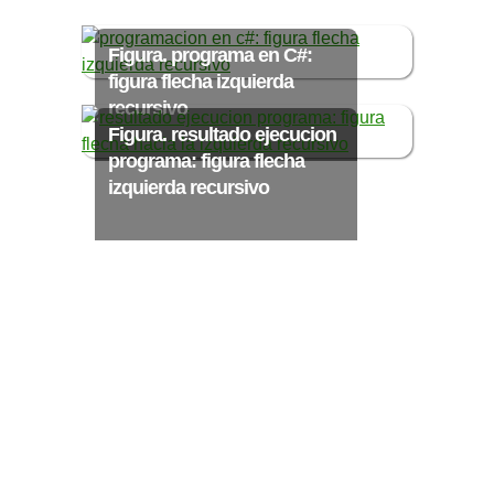
Ξ Solución ecuaciones cuadráticas
Ξ Fórmula del estudiante Ξ
Figura. programa en C#:
Aplicación ecuaciones cuadráticas Ξ
figura flecha izquierda
Problemas ecuaciones cuadráticas
recursivo
Ξ Función exponencial Ξ Función
Figura. resultado ejecucion
programa: figura flecha
logarítmica Ξ Sucesiones.
izquierda recursivo
>> Ingresar YA a este tutorial