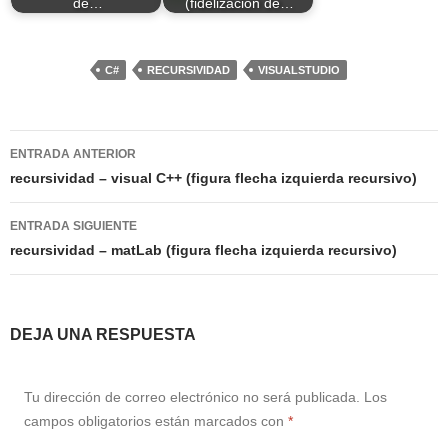
de…
(fidelizacion de…
C#
RECURSIVIDAD
VISUALSTUDIO
Navegación
ENTRADA ANTERIOR
de
recursividad – visual C++ (figura flecha izquierda recursivo)
entradas
ENTRADA SIGUIENTE
recursividad – matLab (figura flecha izquierda recursivo)
DEJA UNA RESPUESTA
Tu dirección de correo electrónico no será publicada.
Los
campos obligatorios están marcados con
*