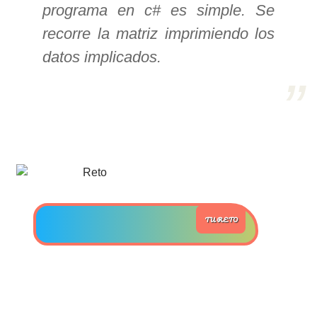
programa en c# es simple. Se
recorre la matriz imprimiendo los
>> Ingresar YA a este tutorial
datos implicados.
Estructuras de Datos II
[Ingresar]
Ver/Ocultar temario
Axiomatización Ξ Tablas de decisión
Ξ Polinomios como listas ligadas Ξ
Pilas como lista ligada Ξ Colas
TU RETO
como lista ligada Ξ Arreglos en
memoria Ξ Matrices dispersas en
vector y lista ligada Ξ Árboles
binarios Ξ Árboles AVL Ξ Grafos Ξ
Tratamiento de archivos.