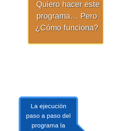
Quiero hacer este
numeral 0 y 1 Ξ Los números
naturales (N) Ξ Operaciones con
programa… Pero
naturales Ξ Los números enteros (Z)
¿Cómo funciona?
Ξ Operaciones con enteros Ξ Los
números racionales (Q) Ξ
Operaciones con racionales Ξ Los
números irracionales (Q') Ξ
Operaciones con irracionales Ξ
Porcentajes.
>> Ingresar YA a este tutorial
La ejecución
Matemáticas Básicas I
paso a paso del
[Ingresar]
programa la