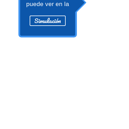
Ver/Ocultar temario
puede ver en la
Propiedades de los reales (R) Ξ
Simulación
Aplicación y operaciones con los
reales (R) Ξ Propiedades de los
radicales Ξ Aplicación y operación
con los radicales Ξ Expresiones
algebraicas Ξ Operaciones con
polinomios Ξ Productos notables Ξ
Factorización Ξ Ejercicios
factorización Ξ División de
polinomios Ξ Método cociente
residuo Ξ División sintética.
>> Ingresar YA a este tutorial