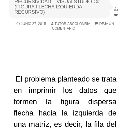
RECURSIVIDAD – VISUALSTUDIO C#
(FIGURA FLECHA IZQUIERDA
RECURSIVO)
Algoritmos I [Ingresar]
JUNIO 27, 2015
TUTORIASCOLOMBIA
DEJA UN
Ver/Ocultar temario
COMENTARIO
Breve historia Ξ Operadores lógicos
Ξ Operadores de relación Ξ
Variables Ξ Estructura de un
algoritmo Ξ Expresiones aritméticas
Ξ Enunciado lectura/escritura Ξ
El problema planteado se trata
Enunciado de decisión (sentencias
condicionales) Ξ Estructuras
en imprimir los datos que
repetitivas (ciclo para, ciclo mientras,
formen la figura dispersa
ciclo haga-mientras) Ξ Ejercicios.
flecha hacia la izquierda de
una matriz, es decir, la fila del
>> Ingresar YA a este tutorial