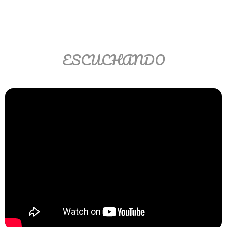
Matemáticas Básicas II
[Ingresar]
Ver/Ocultar temario
ESCUCHANDO
La relación Ξ Aplicación de la
relación Ξ La función matemática Ξ
Funciones polinómicas Ξ La función
lineal Ξ Funciones algebraicas Ξ
Simplificación de fracciones
algebraicas Ξ Fracciones complejas
Ξ Ecuaciones de primer grado Ξ
Ecuaciones fraccionarias Ξ
Ecuaciones racionales Ξ La
combinación Ξ La permutación Ξ
Aplicación de la combinación y la
permutación.