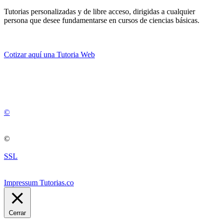
Tutorias personalizadas y de libre acceso, dirigidas a cualquier
persona que desee fundamentarse en cursos de ciencias básicas.
Cotizar aquí una Tutoria Web
💚
© 2012 -
2
0
2
5
©
©
SSL
Impressum Tutorias.co
Cerrar