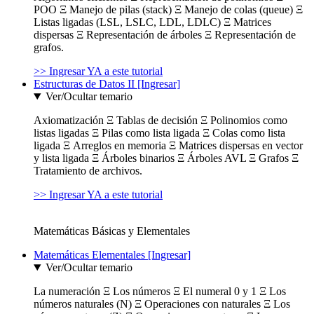
POO Ξ Manejo de pilas (stack) Ξ Manejo de colas (queue) Ξ
Listas ligadas (LSL, LSLC, LDL, LDLC) Ξ Matrices
dispersas Ξ Representación de árboles Ξ Representación de
grafos.
>> Ingresar YA a este tutorial
Estructuras de Datos II [Ingresar]
Ver/Ocultar temario
Axiomatización Ξ Tablas de decisión Ξ Polinomios como
listas ligadas Ξ Pilas como lista ligada Ξ Colas como lista
ligada Ξ Arreglos en memoria Ξ Matrices dispersas en vector
y lista ligada Ξ Árboles binarios Ξ Árboles AVL Ξ Grafos Ξ
Tratamiento de archivos.
>> Ingresar YA a este tutorial
Matemáticas Básicas y Elementales
Matemáticas Elementales [Ingresar]
Ver/Ocultar temario
La numeración Ξ Los números Ξ El numeral 0 y 1 Ξ Los
números naturales (N) Ξ Operaciones con naturales Ξ Los