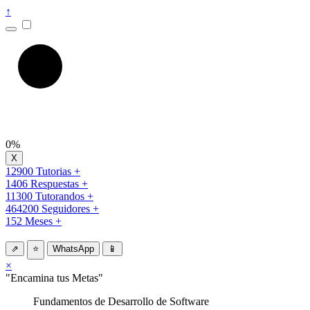
↑
0%
12900 Tutorias +
1406 Respuestas +
11300 Tutorandos +
464200 Seguidores +
152 Meses +
⇗
⭐
WhatsApp
📱
×
"Encamina tus Metas"
Fundamentos de Desarrollo de Software