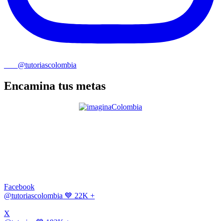
@tutoriascolombia
Encamina tus metas
Facebook
@tutoriascolombia
💙 22K +
X