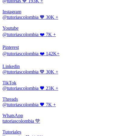
@tutorias
💙 193K +
Instagram
@tutoriascolombia
🧡 30K +
Youtube
@tutoriascolombia
❤️ 7K +
Pinterest
@tutoriascolombia
❤️ 142K+
Linkedin
@tutoriascolombia
💙 30K +
TikTok
@tutoriascolombia
🖤 23K +
Threads
@tutoriascolombia
🖤 7K +
WhatsApp
tutoriascolombia
💚
Tutoriales