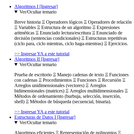
Algoritmos I [Ingresar]
Ver/Ocultar temario
Breve historia Ξ Operadores lógicos Ξ Operadores de relación
Ξ Variables Ξ Estructura de un algoritmo Ξ Expresiones
aritméticas Ξ Enunciado lectura/escritura Ξ Enunciado de
decisión (sentencias condicionales) Ξ Estructuras repetitivas
(ciclo para, ciclo mientras, ciclo haga-mientras) Ξ Ejercicios.
>> Ingresar YA a este tutorial
Algoritmos II [Ingresar]
Ver/Ocultar temario
Prueba de escritorio Ξ Manejo cadenas de texto Ξ Funciones
con cadenas Ξ Procedimientos Ξ Funciones Ξ Recursión Ξ
Arreglos unidimensionales (vectores) Ξ Arreglos
bidimensionales (matrices) Ξ Arreglos multidimensionales Ξ
Métodos de ordenamiento (burbuja, selección, inserción,
shell) Ξ Métodos de búsqueda (secuencial, binaria).
>> Ingresar YA a este tutorial
Estructuras de Datos I [Ingresar]
Ver/Ocultar temario
Algoritmos eficientes Ξ Representación de polinomios Ξ