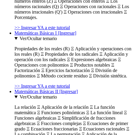
números enteros (Z) Ξ Operaciones con enteros Ξ Los
números racionales (Q) Ξ Operaciones con racionales Ξ Los
números irracionales (Q') Ξ Operaciones con irracionales Ξ
Porcentajes.
>> Ingresar YA a este tutorial
Matemáticas Básicas I [Ingresar]
Ver/Ocultar temario
Propiedades de los reales (R) Ξ Aplicación y operaciones con
los reales (R) Ξ Propiedades de los radicales Ξ Aplicación y
operación con los radicales Ξ Expresiones algebraicas Ξ
Operaciones con polinomios Ξ Productos notables Ξ
Factorización Ξ Ejercicios factorización Ξ División de
polinomios Ξ Método cociente residuo Ξ División sintética.
>> Ingresar YA a este tutorial
Matemáticas Básicas II [Ingresar]
Ver/Ocultar temario
La relación Ξ Aplicación de la relación Ξ La función
matemática Ξ Funciones polinómicas Ξ La función lineal Ξ
Funciones algebraicas Ξ Simplificación de fracciones
algebraicas Ξ Fracciones complejas Ξ Ecuaciones de primer
grado Ξ Ecuaciones fraccionarias Ξ Ecuaciones racionales Ξ
La combinación Ξ La permutación Ξ Aplicación de la