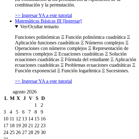
combinación y la permutación.
>> Ingresar YA a este tutorial
Matemáticas Básicas III [Ingresar]
Ver/Ocultar temario
Funciones polinómicas Ξ Función polinómica cuadrática Ξ
Aplicación funciones cuadráticas Ξ Números complejos Ξ
Operaciones con números complejos Ξ Representación de
números complejos Ξ Ecuaciones cuadráticas Ξ Solución
ecuaciones cuadráticas Ξ Fórmula del estudiante Ξ Aplicación
ecuaciones cuadráticas Ξ Problemas ecuaciones cuadráticas Ξ
Función exponencial Ξ Función logarítmica Ξ Sucesiones.
>> Ingresar YA a este tutorial
agosto 2026
L
M
X
J
V
S
D
1
2
3
4
5
6
7
8
9
10
11
12
13
14
15
16
17
18
19
20
21
22
23
24
25
26
27
28
29
30