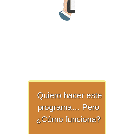
>> Ingresar YA a este tutorial
Matemáticas Básicas y
Elementales
Quiero hacer este
Matemáticas
Elementales [Ingresar]
programa… Pero
¿Cómo funciona?
Ver/Ocultar temario
La numeración Ξ Los números Ξ El