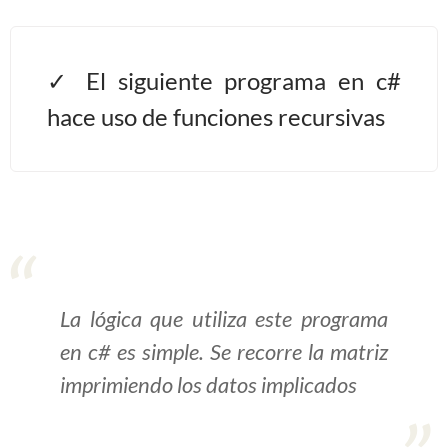
>> Ingresar YA a este tutorial
El siguiente programa en c#
Estructuras de Datos I
hace uso de funciones recursivas
[Ingresar]
Ver/Ocultar temario
Algoritmos eficientes Ξ
Representación de polinomios Ξ
POO Ξ Manejo de pilas (stack) Ξ
Manejo de colas (queue) Ξ Listas
La lógica que utiliza este programa
ligadas (LSL, LSLC, LDL, LDLC) Ξ
en c# es simple. Se recorre la matriz
Matrices dispersas Ξ
imprimiendo los datos implicados
Representación de árboles Ξ
Representación de grafos.