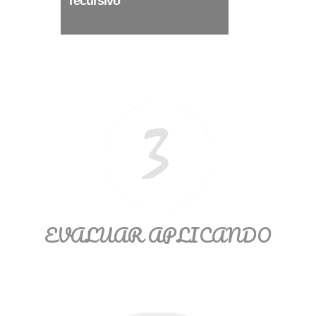
recursivo
Ξ Solución ecuaciones cuadráticas
Ξ Fórmula del estudiante Ξ
Aplicación ecuaciones cuadráticas Ξ
Problemas ecuaciones cuadráticas
Ξ Función exponencial Ξ Función
logarítmica Ξ Sucesiones.
>> Ingresar YA a este tutorial
EVALUAR APLICANDO