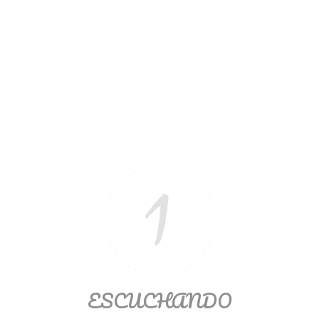
Ver/Ocultar temario
Propiedades de los reales (R) Ξ
Aplicación y operaciones con los
reales (R) Ξ Propiedades de los
radicales Ξ Aplicación y operación
con los radicales Ξ Expresiones
algebraicas Ξ Operaciones con
polinomios Ξ Productos notables Ξ
Factorización Ξ Ejercicios
factorización Ξ División de
polinomios Ξ Método cociente
residuo Ξ División sintética.
>> Ingresar YA a este tutorial
ESCUCHANDO