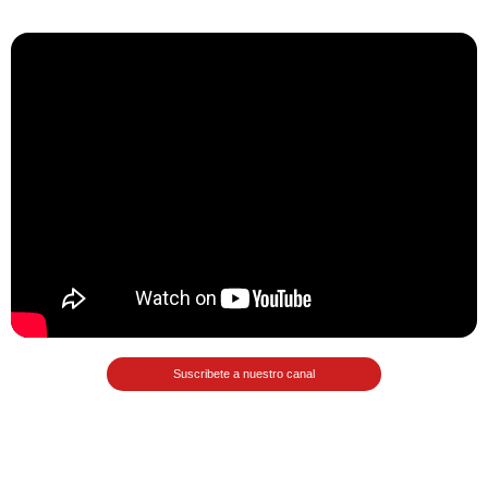
Matemáticas Básicas II
[Ingresar]
Ver/Ocultar temario
La relación Ξ Aplicación de la
relación Ξ La función matemática Ξ
Funciones polinómicas Ξ La función
lineal Ξ Funciones algebraicas Ξ
Simplificación de fracciones
algebraicas Ξ Fracciones complejas
Ξ Ecuaciones de primer grado Ξ
Ecuaciones fraccionarias Ξ
Suscribete a nuestro canal
Ecuaciones racionales Ξ La
combinación Ξ La permutación Ξ
Aplicación de la combinación y la
permutación.