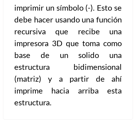
imprimir un símbolo (-). Esto se
Algoritmos II [Ingresar]
debe hacer usando una función
Ver/Ocultar temario
recursiva que recibe una
impresora 3D que toma como
Prueba de escritorio Ξ Manejo
cadenas de texto Ξ Funciones con
base de un solido una
cadenas Ξ Procedimientos Ξ
estructura bidimensional
Funciones Ξ Recursión Ξ Arreglos
unidimensionales (vectores) Ξ
(matriz) y a partir de ahí
Arreglos bidimensionales (matrices)
imprime hacia arriba esta
Ξ Arreglos multidimensionales Ξ
estructura.
Métodos de ordenamiento (burbuja,
selección, inserción, shell) Ξ
Métodos de búsqueda (secuencial,
binaria).