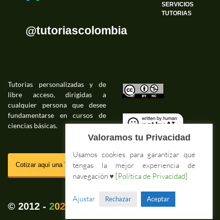
SERVICIOS
TUTORIAS
@tutoriascolombia
Tutorias personalizadas y de
libre acceso, dirigidas a
©
cualquier persona que desee
fundamentarse en cursos de
ciencias básicas.
©
Valoramos tu Privacidad
Usamos cookies para garantizar que
SSL
tengas la mejor experiencia de
Cotizar aquí una Tutoria Web
navegación ♥ [
Política de Privacidad
]
Impressum Tutorias.co
Ajustar
Rechazar
Aceptar
💚
© 2012 -
2
0
2
5