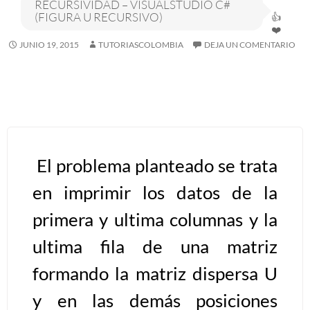
RECURSIVIDAD – VISUALSTUDIO C#
(FIGURA U RECURSIVO)
Algoritmos I [Ingresar]
JUNIO 19, 2015
TUTORIASCOLOMBIA
DEJA UN COMENTARIO
Ver/Ocultar temario
Breve historia Ξ Operadores lógicos
Ξ Operadores de relación Ξ
Variables Ξ Estructura de un
algoritmo Ξ Expresiones aritméticas
El problema planteado se trata
Ξ Enunciado lectura/escritura Ξ
en imprimir los datos de la
Enunciado de decisión (sentencias
condicionales) Ξ Estructuras
primera y ultima columnas y la
repetitivas (ciclo para, ciclo mientras,
ultima fila de una matriz
ciclo haga-mientras) Ξ Ejercicios.
formando la matriz dispersa U
y en las demás posiciones
>> Ingresar YA a este tutorial