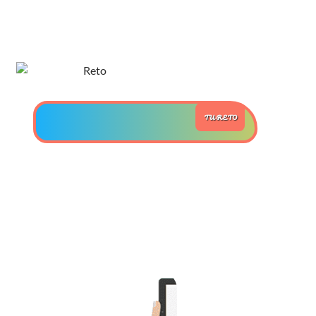
>> Ingresar YA a este tutorial
Estructuras de Datos II
[Ingresar]
TU RETO
Ver/Ocultar temario
Axiomatización Ξ Tablas de decisión
Ξ Polinomios como listas ligadas Ξ
Pilas como lista ligada Ξ Colas
como lista ligada Ξ Arreglos en
memoria Ξ Matrices dispersas en
vector y lista ligada Ξ Árboles
binarios Ξ Árboles AVL Ξ Grafos Ξ
Tratamiento de archivos.