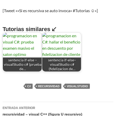
[Tweet «»Si es recursiva se auto invoca» #Tutorias ☺»]
Tutorias similares ↙
sentencia if-else –
sentencia if-else–
visualStudio c# (prueba
visualStudio c#
de…
(fidelizacion de…
C#
RECURSIVIDAD
VISUALSTUDIO
Navegación
ENTRADA ANTERIOR
de
recursividad – visual C++ (figura U recursivo)