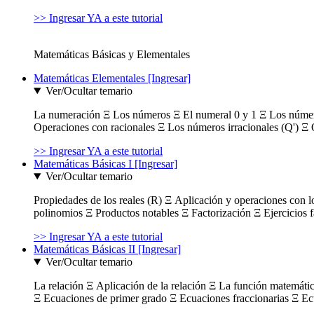
>> Ingresar YA a este tutorial
Matemáticas Básicas y Elementales
Matemáticas Elementales [Ingresar]
Ver/Ocultar temario
La numeración Ξ Los números Ξ El numeral 0 y 1 Ξ Los número
Operaciones con racionales Ξ Los números irracionales (Q') Ξ 
>> Ingresar YA a este tutorial
Matemáticas Básicas I [Ingresar]
Ver/Ocultar temario
Propiedades de los reales (R) Ξ Aplicación y operaciones con l
polinomios Ξ Productos notables Ξ Factorización Ξ Ejercicios f
>> Ingresar YA a este tutorial
Matemáticas Básicas II [Ingresar]
Ver/Ocultar temario
La relación Ξ Aplicación de la relación Ξ La función matemáti
Ξ Ecuaciones de primer grado Ξ Ecuaciones fraccionarias Ξ Ec