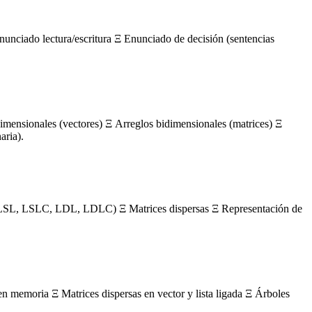
nunciado lectura/escritura Ξ Enunciado de decisión (sentencias
mensionales (vectores) Ξ Arreglos bidimensionales (matrices) Ξ
aria).
s (LSL, LSLC, LDL, LDLC) Ξ Matrices dispersas Ξ Representación de
en memoria Ξ Matrices dispersas en vector y lista ligada Ξ Árboles