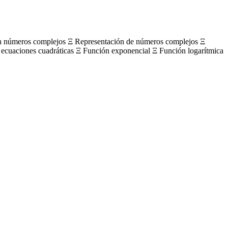
on números complejos Ξ Representación de números complejos Ξ
 ecuaciones cuadráticas Ξ Función exponencial Ξ Función logarítmica