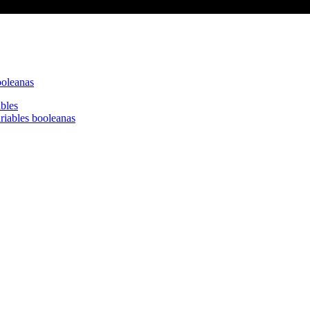
ooleanas
riables booleanas