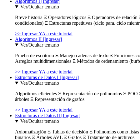
Algoritmos I [Ingresar]
Ver/Ocultar temario
Breve historia Ξ Operadores lógicos Ξ Operadores de relación Ξ
condicionales) Ξ Estructuras repetitivas (ciclo para, ciclo mient
>> Ingresar YA a este tutorial
Algoritmos II [Ingresar]
Ver/Ocultar temario
Prueba de escritorio Ξ Manejo cadenas de texto Ξ Funciones c
Arreglos multidimensionales Ξ Métodos de ordenamiento (burbuja
>> Ingresar YA a este tutorial
Estructuras de Datos I [Ingresar]
Ver/Ocultar temario
Algoritmos eficientes Ξ Representación de polinomios Ξ POO 
árboles Ξ Representación de grafos.
>> Ingresar YA a este tutorial
Estructuras de Datos II [Ingresar]
Ver/Ocultar temario
Axiomatización Ξ Tablas de decisión Ξ Polinomios como listas l
binarios Ξ Árboles AVL Ξ Grafos Ξ Tratamiento de archivos.