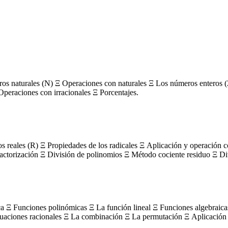
s naturales (N) Ξ Operaciones con naturales Ξ Los números enteros (
Operaciones con irracionales Ξ Porcentajes.
os reales (R) Ξ Propiedades de los radicales Ξ Aplicación y operación 
actorización Ξ División de polinomios Ξ Método cociente residuo Ξ Divi
ca Ξ Funciones polinómicas Ξ La función lineal Ξ Funciones algebraica
uaciones racionales Ξ La combinación Ξ La permutación Ξ Aplicación 