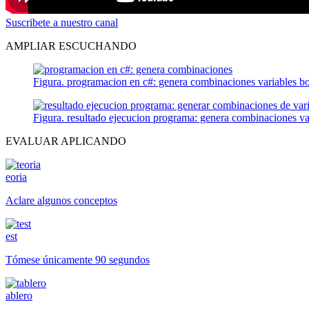
Suscribete a nuestro canal
AMPLIAR ESCUCHANDO
Figura. programacion en c#: genera combinaciones variables b
Figura. resultado ejecucion programa: genera combinaciones va
EVALUAR APLICANDO
eoria
Aclare algunos conceptos
est
Tómese únicamente 90 segundos
ablero