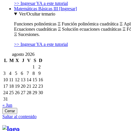
>> Ingresar YA a este tutorial
Matemáticas Básicas III [Ingresar]
Ver/Ocultar temario
Funciones polinómicas Ξ Función polinómica cuadrática Ξ Ap
Ecuaciones cuadráticas Ξ Solución ecuaciones cuadráticas Ξ F
Ξ Sucesiones.
>> Ingresar YA a este tutorial
agosto 2026
L
M
X
J
V
S
D
1
2
3
4
5
6
7
8
9
10
11
12
13
14
15
16
17
18
19
20
21
22
23
24
25
26
27
28
29
30
31
« Jun
Cerrar
Saltar al contenido