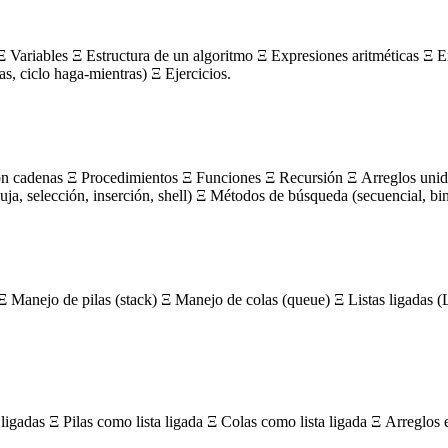
 Variables Ξ Estructura de un algoritmo Ξ Expresiones aritméticas Ξ E
ras, ciclo haga-mientras) Ξ Ejercicios.
on cadenas Ξ Procedimientos Ξ Funciones Ξ Recursión Ξ Arreglos unidi
, selección, inserción, shell) Ξ Métodos de búsqueda (secuencial, bin
Ξ Manejo de pilas (stack) Ξ Manejo de colas (queue) Ξ Listas ligada
igadas Ξ Pilas como lista ligada Ξ Colas como lista ligada Ξ Arreglos 