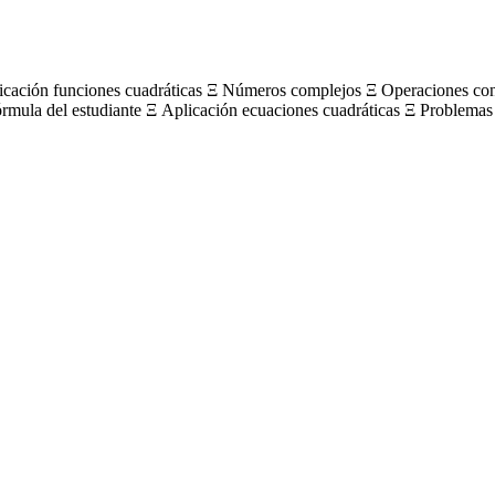
licación funciones cuadráticas Ξ Números complejos Ξ Operaciones c
órmula del estudiante Ξ Aplicación ecuaciones cuadráticas Ξ Problemas