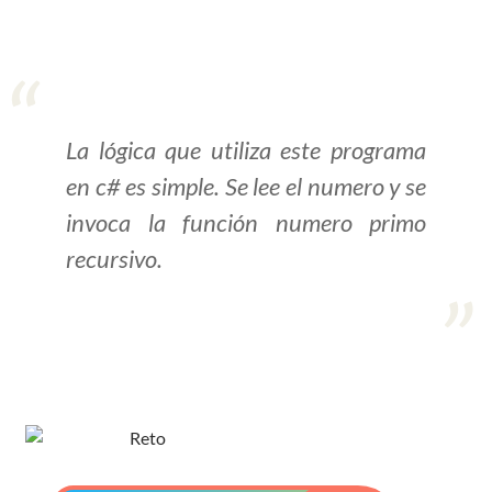
>> Ingresar YA a este tutorial
Estructuras de Datos I
La lógica que utiliza este programa
[Ingresar]
en c# es simple. Se lee el numero y se
Ver/Ocultar temario
invoca la función numero primo
Algoritmos eficientes Ξ
recursivo.
Representación de polinomios Ξ
POO Ξ Manejo de pilas (stack) Ξ
Manejo de colas (queue) Ξ Listas
ligadas (LSL, LSLC, LDL, LDLC) Ξ
Matrices dispersas Ξ
Representación de árboles Ξ
Representación de grafos.