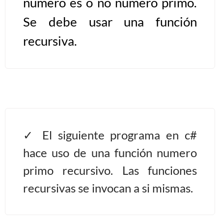
numero es o no numero primo.
Se debe usar una función
Algoritmos II [Ingresar]
recursiva.
Ver/Ocultar temario
Prueba de escritorio Ξ Manejo
cadenas de texto Ξ Funciones con
cadenas Ξ Procedimientos Ξ
Funciones Ξ Recursión Ξ Arreglos
unidimensionales (vectores) Ξ
El siguiente programa en c#
Arreglos bidimensionales (matrices)
Ξ Arreglos multidimensionales Ξ
hace uso de una función numero
Métodos de ordenamiento (burbuja,
primo recursivo. Las funciones
selección, inserción, shell) Ξ
recursivas se invocan a si mismas.
Métodos de búsqueda (secuencial,
binaria).