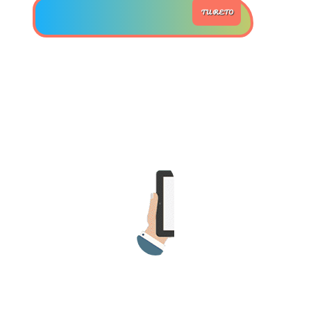
TU RETO
>> Ingresar YA a este tutorial
Estructuras de Datos II
[Ingresar]
Ver/Ocultar temario
Axiomatización Ξ Tablas de decisión
Ξ Polinomios como listas ligadas Ξ
Pilas como lista ligada Ξ Colas
como lista ligada Ξ Arreglos en
memoria Ξ Matrices dispersas en
vector y lista ligada Ξ Árboles
binarios Ξ Árboles AVL Ξ Grafos Ξ
Tratamiento de archivos.