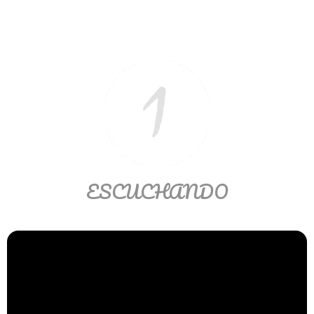
Ver/Ocultar temario
Propiedades de los reales (R) Ξ
Aplicación y operaciones con los
reales (R) Ξ Propiedades de los
radicales Ξ Aplicación y operación
con los radicales Ξ Expresiones
algebraicas Ξ Operaciones con
polinomios Ξ Productos notables Ξ
Factorización Ξ Ejercicios
ESCUCHANDO
factorización Ξ División de
polinomios Ξ Método cociente
residuo Ξ División sintética.
>> Ingresar YA a este tutorial