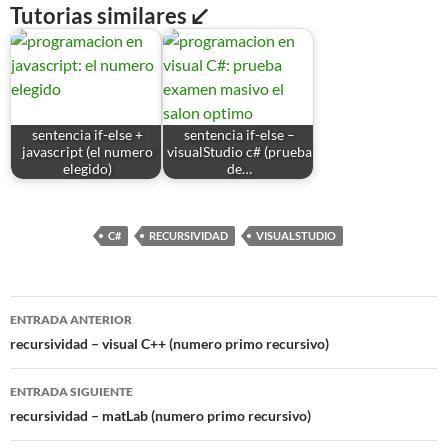
Tutorias similares ↙
sentencia if-else +
sentencia if-else –
javascript (el numero
visualStudio c# (prueba
elegido)
de…
C#
RECURSIVIDAD
VISUALSTUDIO
Navegación
ENTRADA ANTERIOR
de
recursividad – visual C++ (numero primo recursivo)
entradas
ENTRADA SIGUIENTE
recursividad – matLab (numero primo recursivo)