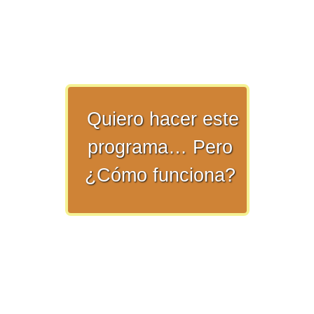
>> Ingresar YA a este tutorial
Quiero hacer este
programa… Pero
Matemáticas Básicas y
¿Cómo funciona?
Elementales
Matemáticas
Elementales [Ingresar]
Ver/Ocultar temario
La numeración Ξ Los números Ξ El