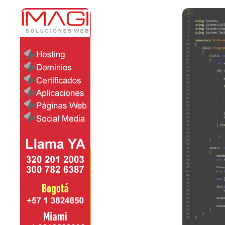
Algoritmos I [Ingresar]
Ver/Ocultar temario
Breve historia Ξ Operadores lógicos
Ξ Operadores de relación Ξ
Variables Ξ Estructura de un
algoritmo Ξ Expresiones aritméticas
Ξ Enunciado lectura/escritura Ξ
Enunciado de decisión (sentencias
condicionales) Ξ Estructuras
repetitivas (ciclo para, ciclo mientras,
ciclo haga-mientras) Ξ Ejercicios.
>> Ingresar YA a este tutorial