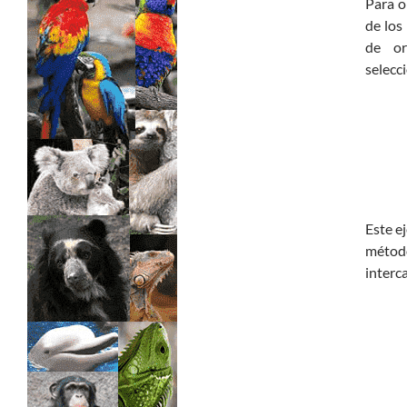
Para o
de lo
de or
>> Ingresar YA a este tutorial
selecci
Matemáticas Básicas y
Elementales
Este e
métod
interc
Matemáticas
Elementales [Ingresar]
Ver/Ocultar temario
La numeración Ξ Los números Ξ El