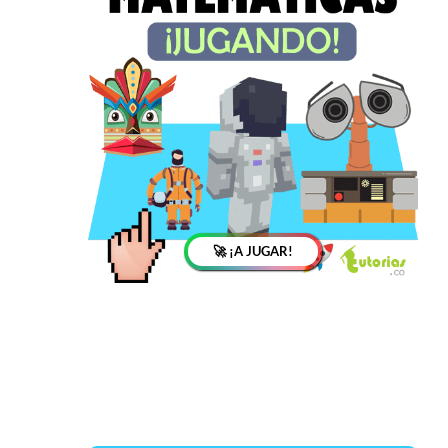
🚀 ¡A JUGAR!