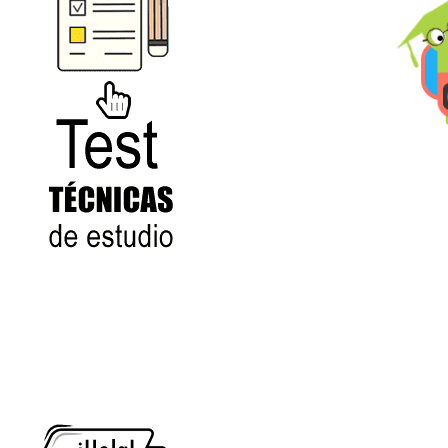
Ver/Ocultar temario
Propiedades de los reales (R) Ξ
Aplicación y operaciones con los
reales (R) Ξ Propiedades de los
radicales Ξ Aplicación y operación
con los radicales Ξ Expresiones
algebraicas Ξ Operaciones con
polinomios Ξ Productos notables Ξ
Factorización Ξ Ejercicios
Test
factorización Ξ División de
polinomios Ξ Método cociente
residuo Ξ División sintética.
>> Ingresar YA a este tutorial