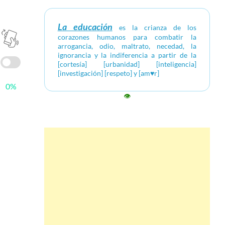
La educación
es la crianza de los
corazones humanos para combatir la
arrogancia, odio, maltrato, necedad, la
ignorancia y la indiferencia a partir de la
[cortesía] [urbanidad] [inteligencia]
[investigación] [respeto] y [am♥r]
0%
👁