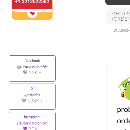
RECURS
Algoritmos II [Ingresar]
(ORDEN
Ver/Ocultar temario
JUNIO 
Prueba de escritorio Ξ Manejo
cadenas de texto Ξ Funciones con
cadenas Ξ Procedimientos Ξ
Facebook
Funciones Ξ Recursión Ξ Arreglos
@tutoriascolombia
unidimensionales (vectores) Ξ
💙 22K +
Arreglos bidimensionales (matrices)
Ξ Arreglos multidimensionales Ξ
X
@tutorias
Métodos de ordenamiento (burbuja,
💙 193K +
selección, inserción, shell) Ξ
pro
Métodos de búsqueda (secuencial,
Instagram
ord
binaria).
@tutoriascolombia
🧡 30K +