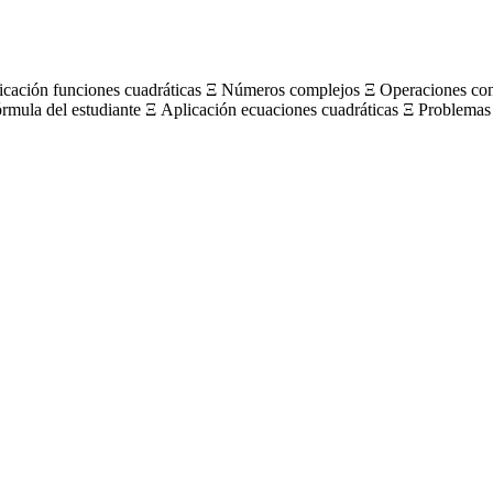
licación funciones cuadráticas Ξ Números complejos Ξ Operaciones c
órmula del estudiante Ξ Aplicación ecuaciones cuadráticas Ξ Problemas