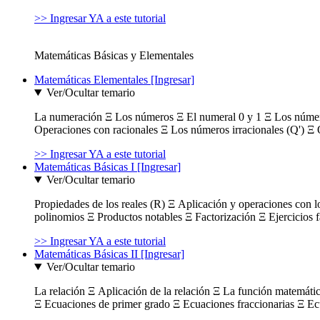
>> Ingresar YA a este tutorial
Matemáticas Básicas y Elementales
Matemáticas Elementales [Ingresar]
Ver/Ocultar temario
La numeración Ξ Los números Ξ El numeral 0 y 1 Ξ Los número
Operaciones con racionales Ξ Los números irracionales (Q') Ξ 
>> Ingresar YA a este tutorial
Matemáticas Básicas I [Ingresar]
Ver/Ocultar temario
Propiedades de los reales (R) Ξ Aplicación y operaciones con l
polinomios Ξ Productos notables Ξ Factorización Ξ Ejercicios f
>> Ingresar YA a este tutorial
Matemáticas Básicas II [Ingresar]
Ver/Ocultar temario
La relación Ξ Aplicación de la relación Ξ La función matemáti
Ξ Ecuaciones de primer grado Ξ Ecuaciones fraccionarias Ξ Ec