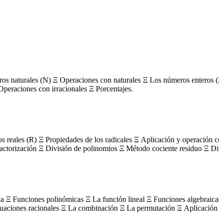
s naturales (N) Ξ Operaciones con naturales Ξ Los números enteros (
Operaciones con irracionales Ξ Porcentajes.
os reales (R) Ξ Propiedades de los radicales Ξ Aplicación y operación 
actorización Ξ División de polinomios Ξ Método cociente residuo Ξ Divi
ca Ξ Funciones polinómicas Ξ La función lineal Ξ Funciones algebraica
uaciones racionales Ξ La combinación Ξ La permutación Ξ Aplicación 