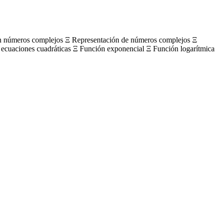
on números complejos Ξ Representación de números complejos Ξ
 ecuaciones cuadráticas Ξ Función exponencial Ξ Función logarítmica