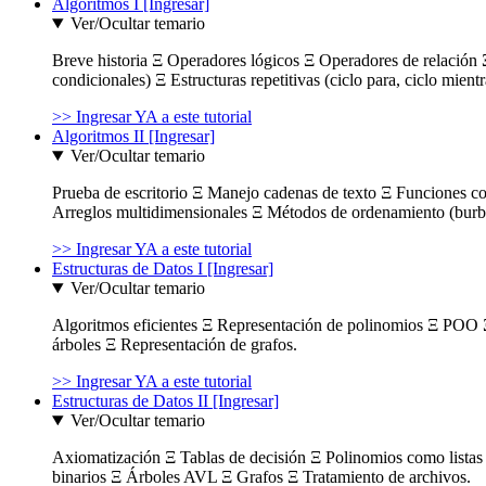
Algoritmos I [Ingresar]
Ver/Ocultar temario
Breve historia Ξ Operadores lógicos Ξ Operadores de relación Ξ
condicionales) Ξ Estructuras repetitivas (ciclo para, ciclo mient
>> Ingresar YA a este tutorial
Algoritmos II [Ingresar]
Ver/Ocultar temario
Prueba de escritorio Ξ Manejo cadenas de texto Ξ Funciones c
Arreglos multidimensionales Ξ Métodos de ordenamiento (burbuja
>> Ingresar YA a este tutorial
Estructuras de Datos I [Ingresar]
Ver/Ocultar temario
Algoritmos eficientes Ξ Representación de polinomios Ξ POO 
árboles Ξ Representación de grafos.
>> Ingresar YA a este tutorial
Estructuras de Datos II [Ingresar]
Ver/Ocultar temario
Axiomatización Ξ Tablas de decisión Ξ Polinomios como listas l
binarios Ξ Árboles AVL Ξ Grafos Ξ Tratamiento de archivos.