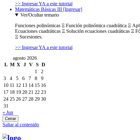
>> Ingresar YA a este tutorial
Matemáticas Básicas III [Ingresar]
Ver/Ocultar temario
Funciones polinómicas Ξ Función polinómica cuadrática Ξ Ap
Ecuaciones cuadráticas Ξ Solución ecuaciones cuadráticas Ξ F
Ξ Sucesiones.
>> Ingresar YA a este tutorial
agosto 2026
L
M
X
J
V
S
D
1
2
3
4
5
6
7
8
9
10
11
12
13
14
15
16
17
18
19
20
21
22
23
24
25
26
27
28
29
30
31
« Jun
Cerrar
Saltar al contenido