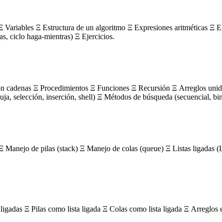
 Variables Ξ Estructura de un algoritmo Ξ Expresiones aritméticas Ξ E
ras, ciclo haga-mientras) Ξ Ejercicios.
on cadenas Ξ Procedimientos Ξ Funciones Ξ Recursión Ξ Arreglos unidi
, selección, inserción, shell) Ξ Métodos de búsqueda (secuencial, bin
Ξ Manejo de pilas (stack) Ξ Manejo de colas (queue) Ξ Listas ligada
igadas Ξ Pilas como lista ligada Ξ Colas como lista ligada Ξ Arreglos 