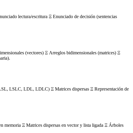
nunciado lectura/escritura Ξ Enunciado de decisión (sentencias
mensionales (vectores) Ξ Arreglos bidimensionales (matrices) Ξ
aria).
s (LSL, LSLC, LDL, LDLC) Ξ Matrices dispersas Ξ Representación de
en memoria Ξ Matrices dispersas en vector y lista ligada Ξ Árboles