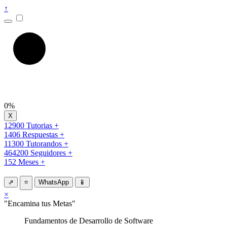
↑
0%
12900 Tutorias +
1406 Respuestas +
11300 Tutorandos +
464200 Seguidores +
152 Meses +
⇗
⭐
WhatsApp
📱
×
"Encamina tus Metas"
Fundamentos de Desarrollo de Software