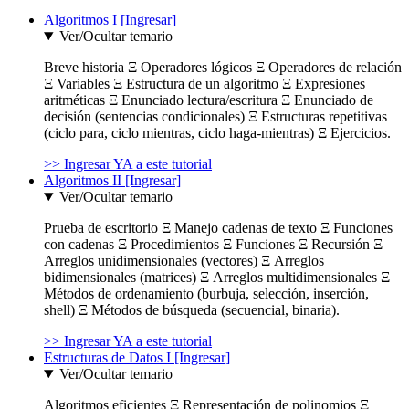
Algoritmos I [Ingresar]
Ver/Ocultar temario
Breve historia Ξ Operadores lógicos Ξ Operadores de relación
Ξ Variables Ξ Estructura de un algoritmo Ξ Expresiones
aritméticas Ξ Enunciado lectura/escritura Ξ Enunciado de
decisión (sentencias condicionales) Ξ Estructuras repetitivas
(ciclo para, ciclo mientras, ciclo haga-mientras) Ξ Ejercicios.
>> Ingresar YA a este tutorial
Algoritmos II [Ingresar]
Ver/Ocultar temario
Prueba de escritorio Ξ Manejo cadenas de texto Ξ Funciones
con cadenas Ξ Procedimientos Ξ Funciones Ξ Recursión Ξ
Arreglos unidimensionales (vectores) Ξ Arreglos
bidimensionales (matrices) Ξ Arreglos multidimensionales Ξ
Métodos de ordenamiento (burbuja, selección, inserción,
shell) Ξ Métodos de búsqueda (secuencial, binaria).
>> Ingresar YA a este tutorial
Estructuras de Datos I [Ingresar]
Ver/Ocultar temario
Algoritmos eficientes Ξ Representación de polinomios Ξ