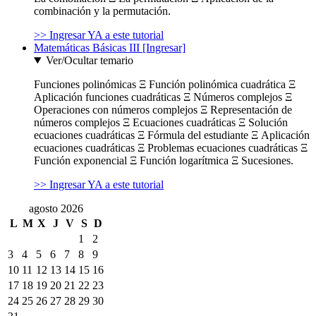
combinación y la permutación.
>> Ingresar YA a este tutorial
Matemáticas Básicas III [Ingresar]
Ver/Ocultar temario
Funciones polinómicas Ξ Función polinómica cuadrática Ξ
Aplicación funciones cuadráticas Ξ Números complejos Ξ
Operaciones con números complejos Ξ Representación de
números complejos Ξ Ecuaciones cuadráticas Ξ Solución
ecuaciones cuadráticas Ξ Fórmula del estudiante Ξ Aplicación
ecuaciones cuadráticas Ξ Problemas ecuaciones cuadráticas Ξ
Función exponencial Ξ Función logarítmica Ξ Sucesiones.
>> Ingresar YA a este tutorial
agosto 2026
L
M
X
J
V
S
D
1
2
3
4
5
6
7
8
9
10
11
12
13
14
15
16
17
18
19
20
21
22
23
24
25
26
27
28
29
30