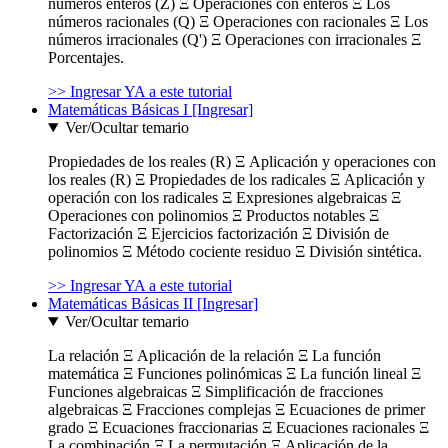
números enteros (Z) Ξ Operaciones con enteros Ξ Los
números racionales (Q) Ξ Operaciones con racionales Ξ Los
números irracionales (Q') Ξ Operaciones con irracionales Ξ
Porcentajes.
>> Ingresar YA a este tutorial
Matemáticas Básicas I [Ingresar]
Ver/Ocultar temario
Propiedades de los reales (R) Ξ Aplicación y operaciones con
los reales (R) Ξ Propiedades de los radicales Ξ Aplicación y
operación con los radicales Ξ Expresiones algebraicas Ξ
Operaciones con polinomios Ξ Productos notables Ξ
Factorización Ξ Ejercicios factorización Ξ División de
polinomios Ξ Método cociente residuo Ξ División sintética.
>> Ingresar YA a este tutorial
Matemáticas Básicas II [Ingresar]
Ver/Ocultar temario
La relación Ξ Aplicación de la relación Ξ La función
matemática Ξ Funciones polinómicas Ξ La función lineal Ξ
Funciones algebraicas Ξ Simplificación de fracciones
algebraicas Ξ Fracciones complejas Ξ Ecuaciones de primer
grado Ξ Ecuaciones fraccionarias Ξ Ecuaciones racionales Ξ
La combinación Ξ La permutación Ξ Aplicación de la