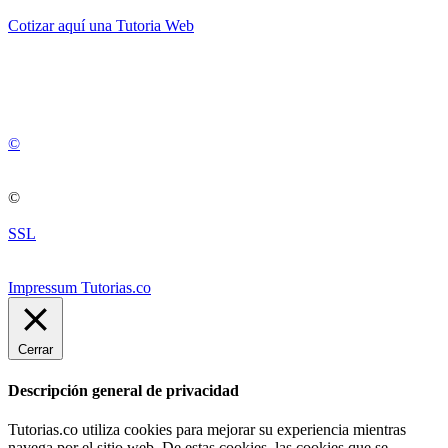
Cotizar aquí una Tutoria Web
💚
© 2012 -
2
0
2
5
©
©
SSL
Impressum Tutorias.co
Cerrar
Descripción general de privacidad
Tutorias.co utiliza cookies para mejorar su experiencia mientras
navega por el sitio web. De estas cookies, las cookies que se