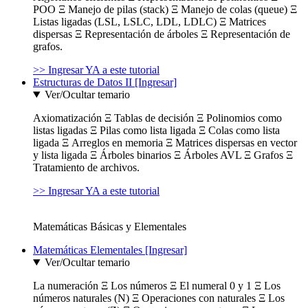
POO Ξ Manejo de pilas (stack) Ξ Manejo de colas (queue) Ξ
Listas ligadas (LSL, LSLC, LDL, LDLC) Ξ Matrices
dispersas Ξ Representación de árboles Ξ Representación de
grafos.
>> Ingresar YA a este tutorial
Estructuras de Datos II [Ingresar]
Ver/Ocultar temario
Axiomatización Ξ Tablas de decisión Ξ Polinomios como
listas ligadas Ξ Pilas como lista ligada Ξ Colas como lista
ligada Ξ Arreglos en memoria Ξ Matrices dispersas en vector
y lista ligada Ξ Árboles binarios Ξ Árboles AVL Ξ Grafos Ξ
Tratamiento de archivos.
>> Ingresar YA a este tutorial
Matemáticas Básicas y Elementales
Matemáticas Elementales [Ingresar]
Ver/Ocultar temario
La numeración Ξ Los números Ξ El numeral 0 y 1 Ξ Los
números naturales (N) Ξ Operaciones con naturales Ξ Los