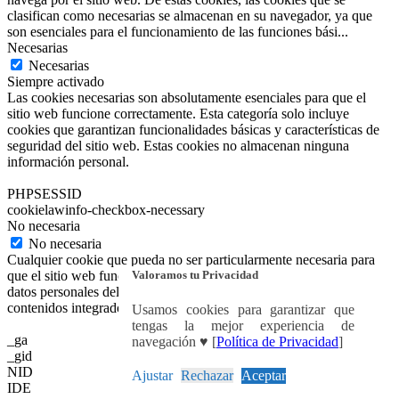
clasifican como necesarias se almacenan en su navegador, ya que
son esenciales para el funcionamiento de las funciones bási
...
Necesarias
Necesarias
Siempre activado
Las cookies necesarias son absolutamente esenciales para que el
sitio web funcione correctamente. Esta categoría solo incluye
cookies que garantizan funcionalidades básicas y características de
seguridad del sitio web. Estas cookies no almacenan ninguna
información personal.
PHPSESSID
cookielawinfo-checkbox-necessary
No necesaria
No necesaria
Cualquier cookie que pueda no ser particularmente necesaria para
Valoramos tu Privacidad
que el sitio web funcione y se utilice específicamente para recopilar
datos personales del usuario a través de análisis, anuncios y otros
contenidos integrados se denomina cookie no necesaria.
Usamos cookies para garantizar que
tengas la mejor experiencia de
_ga
navegación ♥ [
Política de Privacidad
]
_gid
NID
Ajustar
Rechazar
Aceptar
IDE