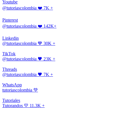
Youtube
@tutoriascolombia
❤️ 7K +
Pinterest
@tutoriascolombia
❤️ 142K+
Linkedin
@tutoriascolombia
💙 30K +
TikTok
@tutoriascolombia
🖤 23K +
Threads
@tutoriascolombia
🖤 7K +
WhatsApp
tutoriascolombia
💚
Tutoriales
Tutorandos
💛 11.3K +