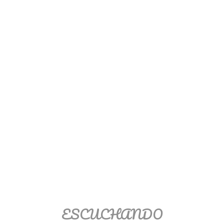
Ver/Ocultar temario
Propiedades de los reales (R) Ξ
Aplicación y operaciones con los
reales (R) Ξ Propiedades de los
radicales Ξ Aplicación y operación
con los radicales Ξ Expresiones
algebraicas Ξ Operaciones con
polinomios Ξ Productos notables Ξ
Factorización Ξ Ejercicios
factorización Ξ División de
polinomios Ξ Método cociente
residuo Ξ División sintética.
>> Ingresar YA a este tutorial
ESCUCHANDO