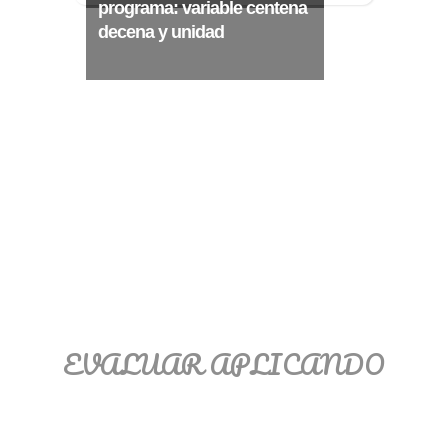
Ξ Solución ecuaciones cuadráticas
programa: variable centena
decena y unidad
Ξ Fórmula del estudiante Ξ
Aplicación ecuaciones cuadráticas Ξ
Problemas ecuaciones cuadráticas
Ξ Función exponencial Ξ Función
logarítmica Ξ Sucesiones.
>> Ingresar YA a este tutorial
EVALUAR APLICANDO