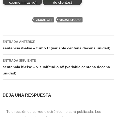
examen masivo)
de clientes)
VISUAL C++
VISUALSTUDIO
Navegación
ENTRADA ANTERIOR
de
sentencia if-else – turbo C (variable centena decena unidad)
entradas
ENTRADA SIGUIENTE
sentencia if-else – visualStudio c# (variable centena decena
unidad)
DEJA UNA RESPUESTA
Tu dirección de correo electrónico no será publicada.
Los