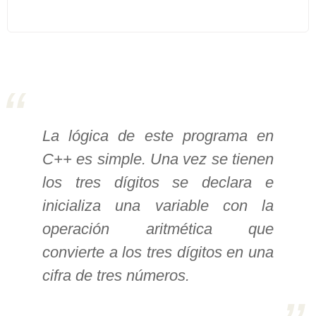
>> Ingresar YA a este tutorial
Estructuras de Datos I
[Ingresar]
Ver/Ocultar temario
La lógica de este programa en
C++ es simple. Una vez se tienen
Algoritmos eficientes Ξ
Representación de polinomios Ξ
los tres dígitos se declara e
POO Ξ Manejo de pilas (stack) Ξ
inicializa una variable con la
Manejo de colas (queue) Ξ Listas
operación aritmética que
ligadas (LSL, LSLC, LDL, LDLC) Ξ
convierte a los tres dígitos en una
Matrices dispersas Ξ
cifra de tres números.
Representación de árboles Ξ
Representación de grafos.