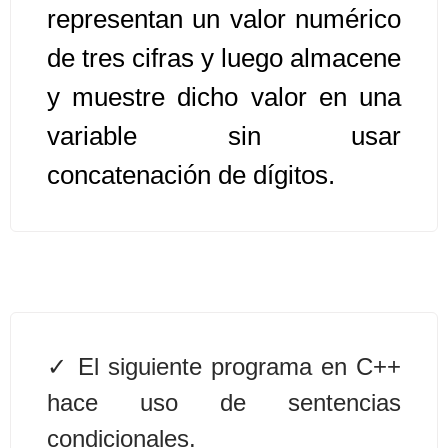
representan un valor numérico
Algoritmos II [Ingresar]
de tres cifras y luego almacene
y muestre dicho valor en una
Ver/Ocultar temario
variable sin usar
Prueba de escritorio Ξ Manejo
cadenas de texto Ξ Funciones con
concatenación de dígitos.
cadenas Ξ Procedimientos Ξ
Funciones Ξ Recursión Ξ Arreglos
unidimensionales (vectores) Ξ
Arreglos bidimensionales (matrices)
Ξ Arreglos multidimensionales Ξ
Métodos de ordenamiento (burbuja,
selección, inserción, shell) Ξ
El siguiente programa en C++
Métodos de búsqueda (secuencial,
hace uso de sentencias
binaria).
condicionales.