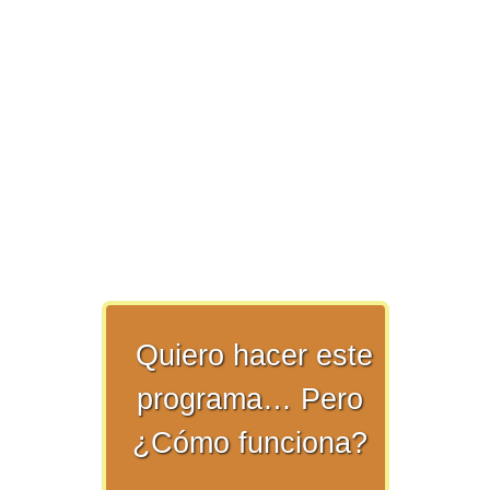
>> Ingresar YA a este tutorial
Matemáticas Básicas y
Elementales
Matemáticas
Quiero hacer este
Elementales [Ingresar]
programa… Pero
Ver/Ocultar temario
¿Cómo funciona?
La numeración Ξ Los números Ξ El