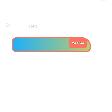
>> Ingresar YA a este tutorial
Estructuras de Datos II
[Ingresar]
TU RETO
Ver/Ocultar temario
Axiomatización Ξ Tablas de decisión
Ξ Polinomios como listas ligadas Ξ
Pilas como lista ligada Ξ Colas
como lista ligada Ξ Arreglos en
memoria Ξ Matrices dispersas en
vector y lista ligada Ξ Árboles
binarios Ξ Árboles AVL Ξ Grafos Ξ
Tratamiento de archivos.