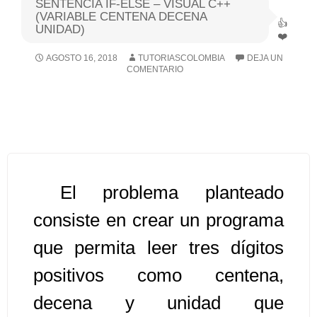
SENTENCIA IF-ELSE – VISUAL C++
(VARIABLE CENTENA DECENA
UNIDAD)
Algoritmos I [Ingresar]
AGOSTO 16, 2018
TUTORIASCOLOMBIA
DEJA UN
Ver/Ocultar temario
COMENTARIO
Breve historia Ξ Operadores lógicos
Ξ Operadores de relación Ξ
Variables Ξ Estructura de un
algoritmo Ξ Expresiones aritméticas
Ξ Enunciado lectura/escritura Ξ
El problema planteado
Enunciado de decisión (sentencias
condicionales) Ξ Estructuras
consiste en crear un programa
repetitivas (ciclo para, ciclo mientras,
que permita leer tres dígitos
ciclo haga-mientras) Ξ Ejercicios.
positivos como centena,
decena y unidad que
>> Ingresar YA a este tutorial