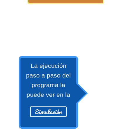
numeral 0 y 1 Ξ Los números
naturales (N) Ξ Operaciones con
naturales Ξ Los números enteros (Z)
Ξ Operaciones con enteros Ξ Los
números racionales (Q) Ξ
Operaciones con racionales Ξ Los
números irracionales (Q') Ξ
Operaciones con irracionales Ξ
La ejecución
Porcentajes.
paso a paso del
programa la
>> Ingresar YA a este tutorial
puede ver en la
Simulación
Matemáticas Básicas I
[Ingresar]