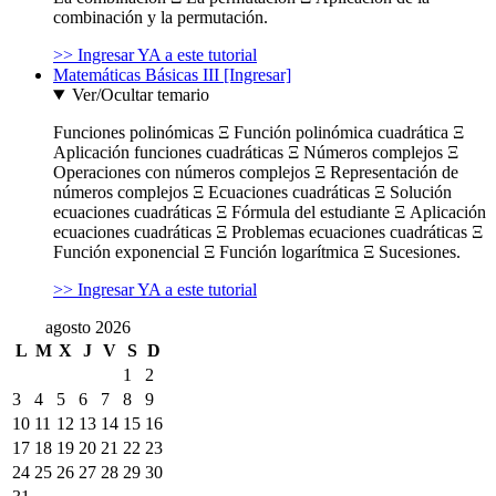
combinación y la permutación.
>> Ingresar YA a este tutorial
Matemáticas Básicas III [Ingresar]
Ver/Ocultar temario
Funciones polinómicas Ξ Función polinómica cuadrática Ξ
Aplicación funciones cuadráticas Ξ Números complejos Ξ
Operaciones con números complejos Ξ Representación de
números complejos Ξ Ecuaciones cuadráticas Ξ Solución
ecuaciones cuadráticas Ξ Fórmula del estudiante Ξ Aplicación
ecuaciones cuadráticas Ξ Problemas ecuaciones cuadráticas Ξ
Función exponencial Ξ Función logarítmica Ξ Sucesiones.
>> Ingresar YA a este tutorial
agosto 2026
L
M
X
J
V
S
D
1
2
3
4
5
6
7
8
9
10
11
12
13
14
15
16
17
18
19
20
21
22
23
24
25
26
27
28
29
30