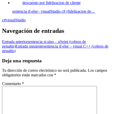
sentencia if-else– visualStudio c# (fidelizacion de…
c#
visualStudio
Navegación de entradas
Entrada anterior
sentencia si-sino – pSeint (cobros de
penaltis)
Entrada siguiente
sentencia if-else – visual C++ (cobros de
penaltis)
Deja una respuesta
Tu dirección de correo electrónico no será publicada.
Los campos
obligatorios están marcados con
*
Comentario
*