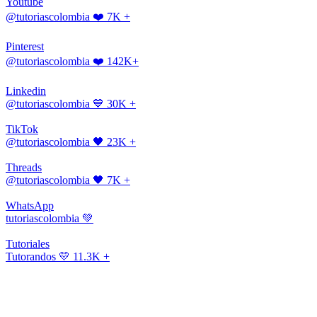
Youtube
@tutoriascolombia
❤️ 7K +
Pinterest
@tutoriascolombia
❤️ 142K+
Linkedin
@tutoriascolombia
💙 30K +
TikTok
@tutoriascolombia
🖤 23K +
Threads
@tutoriascolombia
🖤 7K +
WhatsApp
tutoriascolombia
💚
Tutoriales
Tutorandos
💛 11.3K +