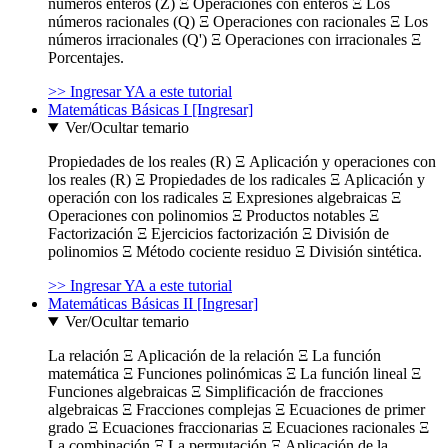
números enteros (Z) Ξ Operaciones con enteros Ξ Los
números racionales (Q) Ξ Operaciones con racionales Ξ Los
números irracionales (Q') Ξ Operaciones con irracionales Ξ
Porcentajes.
>> Ingresar YA a este tutorial
Matemáticas Básicas I [Ingresar]
Ver/Ocultar temario
Propiedades de los reales (R) Ξ Aplicación y operaciones con
los reales (R) Ξ Propiedades de los radicales Ξ Aplicación y
operación con los radicales Ξ Expresiones algebraicas Ξ
Operaciones con polinomios Ξ Productos notables Ξ
Factorización Ξ Ejercicios factorización Ξ División de
polinomios Ξ Método cociente residuo Ξ División sintética.
>> Ingresar YA a este tutorial
Matemáticas Básicas II [Ingresar]
Ver/Ocultar temario
La relación Ξ Aplicación de la relación Ξ La función
matemática Ξ Funciones polinómicas Ξ La función lineal Ξ
Funciones algebraicas Ξ Simplificación de fracciones
algebraicas Ξ Fracciones complejas Ξ Ecuaciones de primer
grado Ξ Ecuaciones fraccionarias Ξ Ecuaciones racionales Ξ
La combinación Ξ La permutación Ξ Aplicación de la