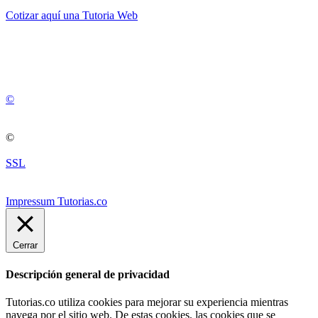
Cotizar aquí una Tutoria Web
💚
© 2012 -
2
0
2
5
©
©
SSL
Impressum Tutorias.co
Cerrar
Descripción general de privacidad
Tutorias.co utiliza cookies para mejorar su experiencia mientras
navega por el sitio web. De estas cookies, las cookies que se