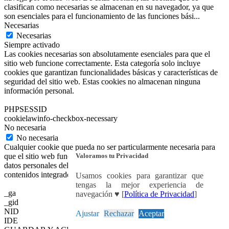
clasifican como necesarias se almacenan en su navegador, ya que
son esenciales para el funcionamiento de las funciones bási
...
Necesarias
Necesarias
Siempre activado
Las cookies necesarias son absolutamente esenciales para que el
sitio web funcione correctamente. Esta categoría solo incluye
cookies que garantizan funcionalidades básicas y características de
seguridad del sitio web. Estas cookies no almacenan ninguna
información personal.
PHPSESSID
cookielawinfo-checkbox-necessary
No necesaria
No necesaria
Cualquier cookie que pueda no ser particularmente necesaria para
Valoramos tu Privacidad
que el sitio web funcione y se utilice específicamente para recopilar
datos personales del usuario a través de análisis, anuncios y otros
contenidos integrados se denomina cookie no necesaria.
Usamos cookies para garantizar que
tengas la mejor experiencia de
_ga
navegación ♥ [
Política de Privacidad
]
_gid
NID
Ajustar
Rechazar
Aceptar
IDE