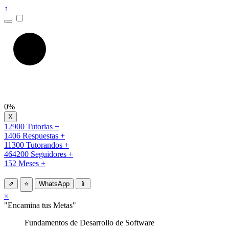
↑
0%
12900 Tutorias +
1406 Respuestas +
11300 Tutorandos +
464200 Seguidores +
152 Meses +
⇗
⭐
WhatsApp
📱
×
"Encamina tus Metas"
Fundamentos de Desarrollo de Software