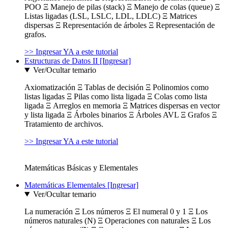
POO Ξ Manejo de pilas (stack) Ξ Manejo de colas (queue) Ξ
Listas ligadas (LSL, LSLC, LDL, LDLC) Ξ Matrices
dispersas Ξ Representación de árboles Ξ Representación de
grafos.
>> Ingresar YA a este tutorial
Estructuras de Datos II [Ingresar]
Ver/Ocultar temario
Axiomatización Ξ Tablas de decisión Ξ Polinomios como
listas ligadas Ξ Pilas como lista ligada Ξ Colas como lista
ligada Ξ Arreglos en memoria Ξ Matrices dispersas en vector
y lista ligada Ξ Árboles binarios Ξ Árboles AVL Ξ Grafos Ξ
Tratamiento de archivos.
>> Ingresar YA a este tutorial
Matemáticas Básicas y Elementales
Matemáticas Elementales [Ingresar]
Ver/Ocultar temario
La numeración Ξ Los números Ξ El numeral 0 y 1 Ξ Los
números naturales (N) Ξ Operaciones con naturales Ξ Los