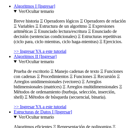
Algoritmos I [Ingresar]
Ver/Ocultar temario
Breve historia Ξ Operadores lógicos Ξ Operadores de relación
Ξ Variables Ξ Estructura de un algoritmo Ξ Expresiones
aritméticas Ξ Enunciado lectura/escritura Ξ Enunciado de
decisión (sentencias condicionales) Ξ Estructuras repetitivas
(ciclo para, ciclo mientras, ciclo haga-mientras) Ξ Ejercicios.
>> Ingresar YA a este tutorial
Algoritmos II [Ingresar]
Ver/Ocultar temario
Prueba de escritorio Ξ Manejo cadenas de texto Ξ Funciones
con cadenas Ξ Procedimientos Ξ Funciones Ξ Recursión Ξ
Arreglos unidimensionales (vectores) Ξ Arreglos
bidimensionales (matrices) Ξ Arreglos multidimensionales Ξ
Métodos de ordenamiento (burbuja, selección, inserción,
shell) Ξ Métodos de búsqueda (secuencial, binaria).
>> Ingresar YA a este tutorial
Estructuras de Datos I [Ingresar]
Ver/Ocultar temario
Algoritmos eficientes Ξ Representación de polinomios Ξ