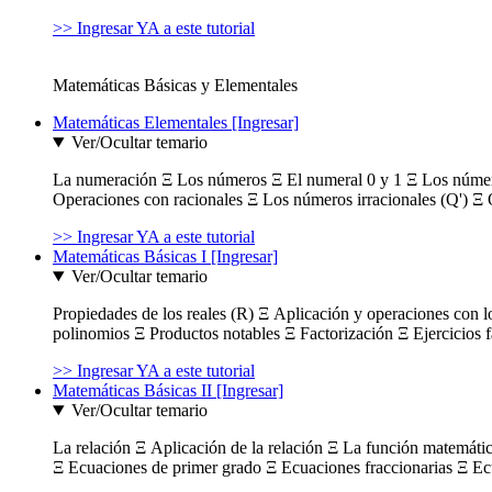
>> Ingresar YA a este tutorial
Matemáticas Básicas y Elementales
Matemáticas Elementales [Ingresar]
Ver/Ocultar temario
La numeración Ξ Los números Ξ El numeral 0 y 1 Ξ Los número
Operaciones con racionales Ξ Los números irracionales (Q') Ξ 
>> Ingresar YA a este tutorial
Matemáticas Básicas I [Ingresar]
Ver/Ocultar temario
Propiedades de los reales (R) Ξ Aplicación y operaciones con l
polinomios Ξ Productos notables Ξ Factorización Ξ Ejercicios f
>> Ingresar YA a este tutorial
Matemáticas Básicas II [Ingresar]
Ver/Ocultar temario
La relación Ξ Aplicación de la relación Ξ La función matemáti
Ξ Ecuaciones de primer grado Ξ Ecuaciones fraccionarias Ξ Ec