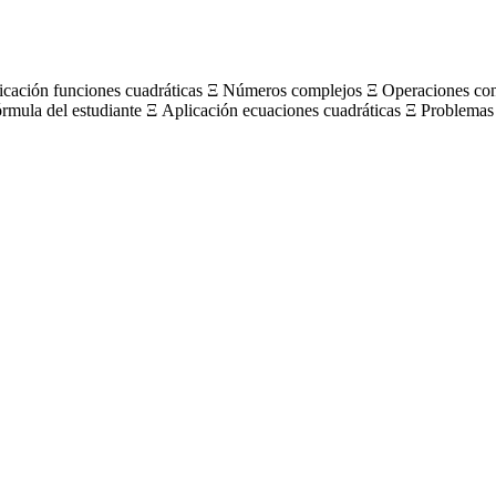
licación funciones cuadráticas Ξ Números complejos Ξ Operaciones c
órmula del estudiante Ξ Aplicación ecuaciones cuadráticas Ξ Problemas