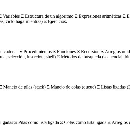
 Variables Ξ Estructura de un algoritmo Ξ Expresiones aritméticas Ξ E
ras, ciclo haga-mientras) Ξ Ejercicios.
on cadenas Ξ Procedimientos Ξ Funciones Ξ Recursión Ξ Arreglos unidi
, selección, inserción, shell) Ξ Métodos de búsqueda (secuencial, bin
Ξ Manejo de pilas (stack) Ξ Manejo de colas (queue) Ξ Listas ligada
igadas Ξ Pilas como lista ligada Ξ Colas como lista ligada Ξ Arreglos 