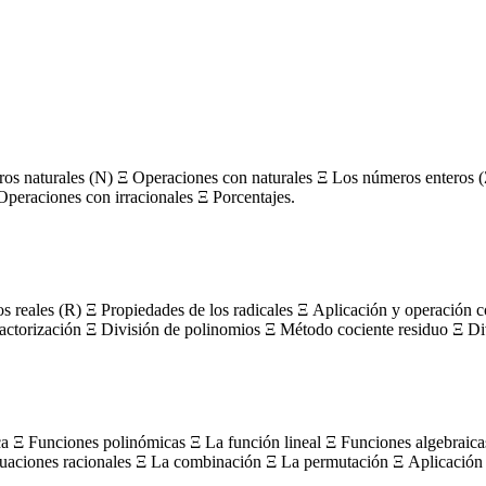
s naturales (N) Ξ Operaciones con naturales Ξ Los números enteros (
Operaciones con irracionales Ξ Porcentajes.
os reales (R) Ξ Propiedades de los radicales Ξ Aplicación y operación 
actorización Ξ División de polinomios Ξ Método cociente residuo Ξ Divi
ca Ξ Funciones polinómicas Ξ La función lineal Ξ Funciones algebraica
uaciones racionales Ξ La combinación Ξ La permutación Ξ Aplicación 