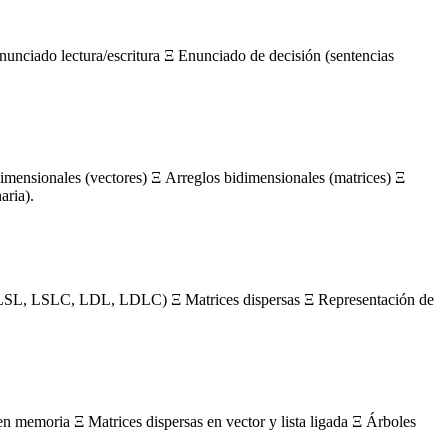
nunciado lectura/escritura Ξ Enunciado de decisión (sentencias
mensionales (vectores) Ξ Arreglos bidimensionales (matrices) Ξ
aria).
s (LSL, LSLC, LDL, LDLC) Ξ Matrices dispersas Ξ Representación de
en memoria Ξ Matrices dispersas en vector y lista ligada Ξ Árboles