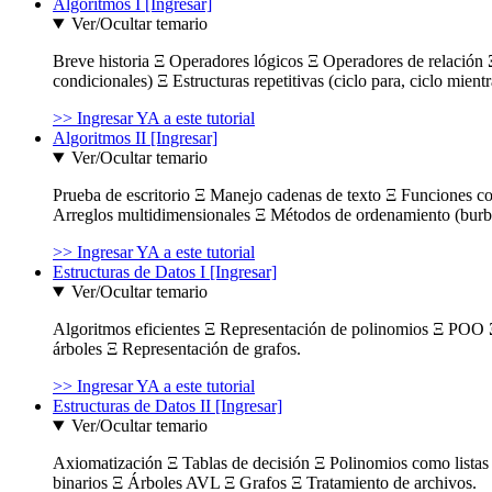
Algoritmos I [Ingresar]
Ver/Ocultar temario
Breve historia Ξ Operadores lógicos Ξ Operadores de relación Ξ
condicionales) Ξ Estructuras repetitivas (ciclo para, ciclo mient
>> Ingresar YA a este tutorial
Algoritmos II [Ingresar]
Ver/Ocultar temario
Prueba de escritorio Ξ Manejo cadenas de texto Ξ Funciones c
Arreglos multidimensionales Ξ Métodos de ordenamiento (burbuja
>> Ingresar YA a este tutorial
Estructuras de Datos I [Ingresar]
Ver/Ocultar temario
Algoritmos eficientes Ξ Representación de polinomios Ξ POO 
árboles Ξ Representación de grafos.
>> Ingresar YA a este tutorial
Estructuras de Datos II [Ingresar]
Ver/Ocultar temario
Axiomatización Ξ Tablas de decisión Ξ Polinomios como listas l
binarios Ξ Árboles AVL Ξ Grafos Ξ Tratamiento de archivos.