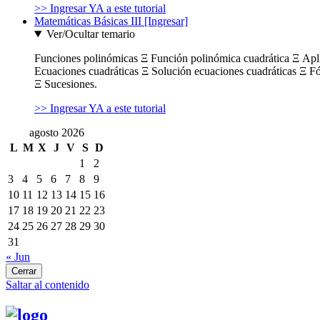
>> Ingresar YA a este tutorial
Matemáticas Básicas III [Ingresar]
Ver/Ocultar temario
Funciones polinómicas Ξ Función polinómica cuadrática Ξ Ap
Ecuaciones cuadráticas Ξ Solución ecuaciones cuadráticas Ξ F
Ξ Sucesiones.
>> Ingresar YA a este tutorial
agosto 2026
L
M
X
J
V
S
D
1
2
3
4
5
6
7
8
9
10
11
12
13
14
15
16
17
18
19
20
21
22
23
24
25
26
27
28
29
30
31
« Jun
Cerrar
Saltar al contenido