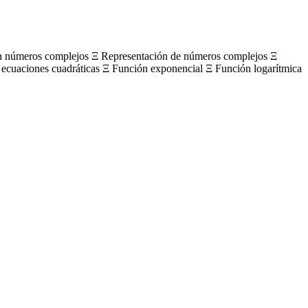
on números complejos Ξ Representación de números complejos Ξ
 ecuaciones cuadráticas Ξ Función exponencial Ξ Función logarítmica