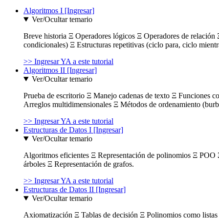
Algoritmos I [Ingresar]
Ver/Ocultar temario
Breve historia Ξ Operadores lógicos Ξ Operadores de relación Ξ
condicionales) Ξ Estructuras repetitivas (ciclo para, ciclo mient
>> Ingresar YA a este tutorial
Algoritmos II [Ingresar]
Ver/Ocultar temario
Prueba de escritorio Ξ Manejo cadenas de texto Ξ Funciones c
Arreglos multidimensionales Ξ Métodos de ordenamiento (burbuja
>> Ingresar YA a este tutorial
Estructuras de Datos I [Ingresar]
Ver/Ocultar temario
Algoritmos eficientes Ξ Representación de polinomios Ξ POO 
árboles Ξ Representación de grafos.
>> Ingresar YA a este tutorial
Estructuras de Datos II [Ingresar]
Ver/Ocultar temario
Axiomatización Ξ Tablas de decisión Ξ Polinomios como listas l