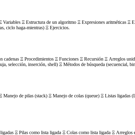
 Variables Ξ Estructura de un algoritmo Ξ Expresiones aritméticas Ξ E
ras, ciclo haga-mientras) Ξ Ejercicios.
on cadenas Ξ Procedimientos Ξ Funciones Ξ Recursión Ξ Arreglos unidi
, selección, inserción, shell) Ξ Métodos de búsqueda (secuencial, bin
Ξ Manejo de pilas (stack) Ξ Manejo de colas (queue) Ξ Listas ligada
igadas Ξ Pilas como lista ligada Ξ Colas como lista ligada Ξ Arreglos 