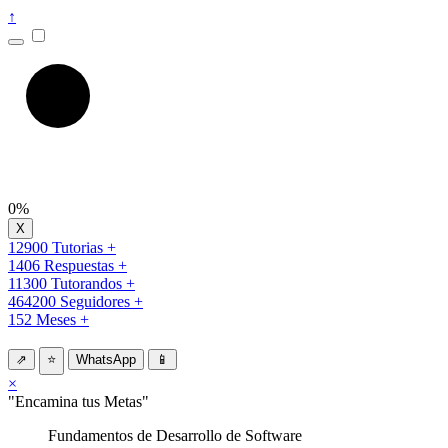
↑
0%
12900 Tutorias +
1406 Respuestas +
11300 Tutorandos +
464200 Seguidores +
152 Meses +
⇗
⭐
WhatsApp
📱
×
"Encamina tus Metas"
Fundamentos de Desarrollo de Software