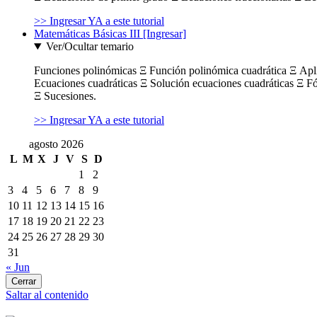
>> Ingresar YA a este tutorial
Matemáticas Básicas III [Ingresar]
Ver/Ocultar temario
Funciones polinómicas Ξ Función polinómica cuadrática Ξ Ap
Ecuaciones cuadráticas Ξ Solución ecuaciones cuadráticas Ξ F
Ξ Sucesiones.
>> Ingresar YA a este tutorial
agosto 2026
L
M
X
J
V
S
D
1
2
3
4
5
6
7
8
9
10
11
12
13
14
15
16
17
18
19
20
21
22
23
24
25
26
27
28
29
30
31
« Jun
Cerrar
Saltar al contenido