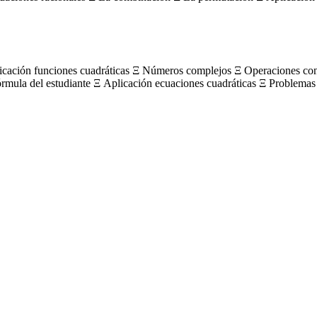
licación funciones cuadráticas Ξ Números complejos Ξ Operaciones c
órmula del estudiante Ξ Aplicación ecuaciones cuadráticas Ξ Problemas