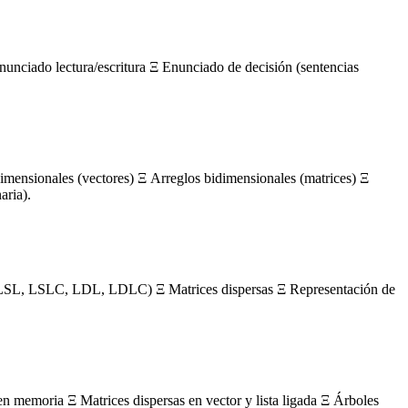
nunciado lectura/escritura Ξ Enunciado de decisión (sentencias
mensionales (vectores) Ξ Arreglos bidimensionales (matrices) Ξ
aria).
s (LSL, LSLC, LDL, LDLC) Ξ Matrices dispersas Ξ Representación de
en memoria Ξ Matrices dispersas en vector y lista ligada Ξ Árboles