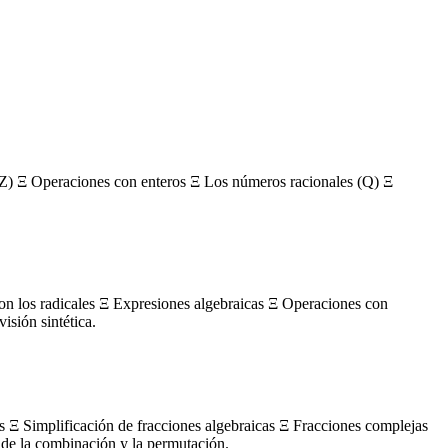
Z) Ξ Operaciones con enteros Ξ Los números racionales (Q) Ξ
con los radicales Ξ Expresiones algebraicas Ξ Operaciones con
sión sintética.
s Ξ Simplificación de fracciones algebraicas Ξ Fracciones complejas
de la combinación y la permutación.