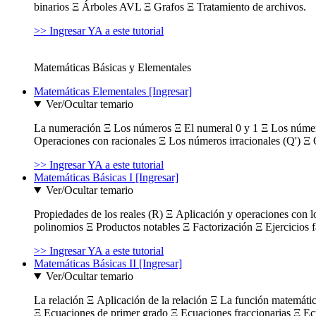
binarios Ξ Árboles AVL Ξ Grafos Ξ Tratamiento de archivos.
>> Ingresar YA a este tutorial
Matemáticas Básicas y Elementales
Matemáticas Elementales [Ingresar]
Ver/Ocultar temario
La numeración Ξ Los números Ξ El numeral 0 y 1 Ξ Los número
Operaciones con racionales Ξ Los números irracionales (Q') Ξ 
>> Ingresar YA a este tutorial
Matemáticas Básicas I [Ingresar]
Ver/Ocultar temario
Propiedades de los reales (R) Ξ Aplicación y operaciones con l
polinomios Ξ Productos notables Ξ Factorización Ξ Ejercicios f
>> Ingresar YA a este tutorial
Matemáticas Básicas II [Ingresar]
Ver/Ocultar temario
La relación Ξ Aplicación de la relación Ξ La función matemáti
Ξ Ecuaciones de primer grado Ξ Ecuaciones fraccionarias Ξ Ec