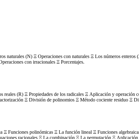
s naturales (N) Ξ Operaciones con naturales Ξ Los números enteros (
Operaciones con irracionales Ξ Porcentajes.
os reales (R) Ξ Propiedades de los radicales Ξ Aplicación y operación 
actorización Ξ División de polinomios Ξ Método cociente residuo Ξ Divi
ca Ξ Funciones polinómicas Ξ La función lineal Ξ Funciones algebraica
uaciones racionales Ξ La combinación Ξ La permutación Ξ Aplicación 