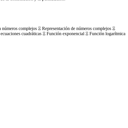
on números complejos Ξ Representación de números complejos Ξ
 ecuaciones cuadráticas Ξ Función exponencial Ξ Función logarítmica