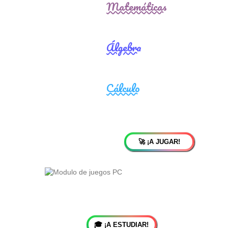
🚀 ¡A JUGAR!
🎓 ¡A ESTUDIAR!