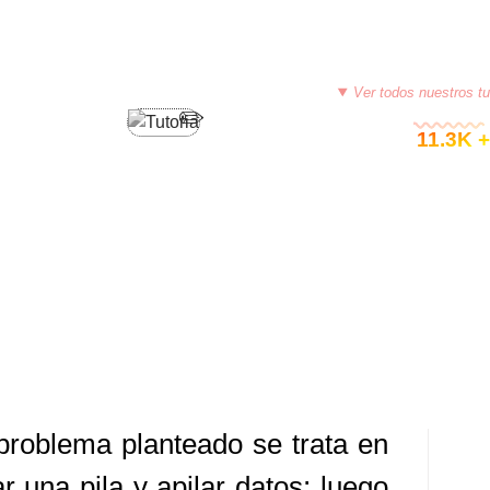
PROGRAMACIÓN EN RUBY
Ver todos nuestros tu
© 11.3K +
+ RUBY + POO (INVERTIR DATOS
 PILA)
0, 2015
TUTORIASCOLOMBIA
DEJA UN COMENTARIO
problema planteado se trata en
r una pila y apilar datos; luego