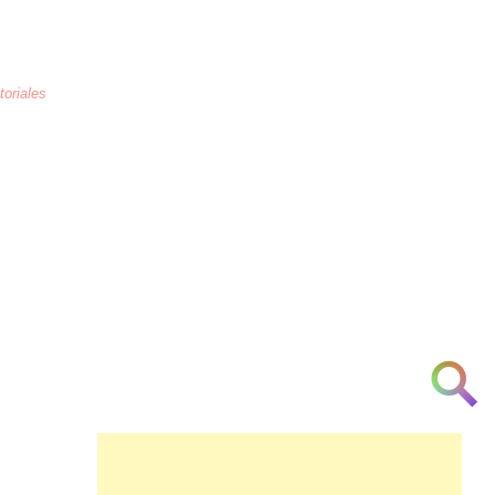
toriales
La educación
es la crianza de los
corazones humanos para combatir la
arrogancia, odio, maltrato, necedad, la
ignorancia y la indiferencia a partir de la
[cortesía] [urbanidad] [inteligencia]
[investigación] [respeto] y [am♥r]
👁