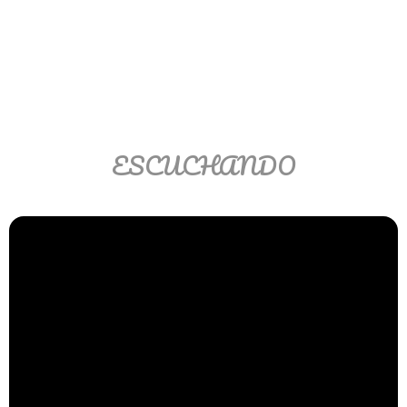
Ver/Ocultar temario
Propiedades de los reales (R) Ξ
Aplicación y operaciones con los
reales (R) Ξ Propiedades de los
radicales Ξ Aplicación y operación
con los radicales Ξ Expresiones
ESCUCHANDO
algebraicas Ξ Operaciones con
polinomios Ξ Productos notables Ξ
Factorización Ξ Ejercicios
factorización Ξ División de
polinomios Ξ Método cociente
residuo Ξ División sintética.
>> Ingresar YA a este tutorial