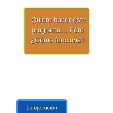
>> Ingresar YA a este tutorial
Quiero hacer este
programa… Pero
¿Cómo funciona?
Matemáticas Básicas y
Elementales
Matemáticas
Elementales [Ingresar]
Ver/Ocultar temario
La ejecución
La numeración Ξ Los números Ξ El