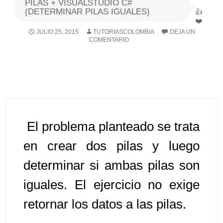
PILAS + VISUALSTUDIO C#
(DETERMINAR PILAS IGUALES)
Algoritmos I [Ingresar]
JULIO 25, 2015
TUTORIASCOLOMBIA
DEJA UN
COMENTARIO
Ver/Ocultar temario
Breve historia Ξ Operadores lógicos
Ξ Operadores de relación Ξ
Variables Ξ Estructura de un
algoritmo Ξ Expresiones aritméticas
Ξ Enunciado lectura/escritura Ξ
El problema planteado se trata
Enunciado de decisión (sentencias
en crear dos pilas y luego
condicionales) Ξ Estructuras
determinar si ambas pilas son
repetitivas (ciclo para, ciclo mientras,
ciclo haga-mientras) Ξ Ejercicios.
iguales. El ejercicio no exige
retornar los datos a las pilas.
>> Ingresar YA a este tutorial