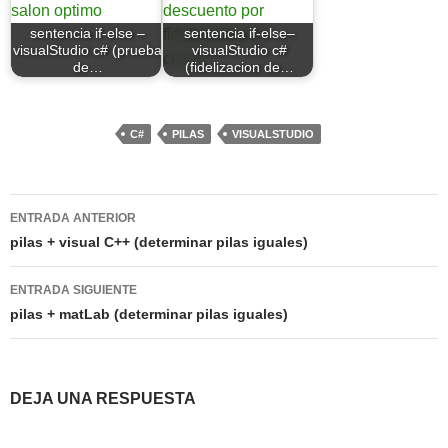
sentencia if-else –
sentencia if-else–
visualStudio c# (prueba
visualStudio c#
de…
(fidelizacion de…
C#
PILAS
VISUALSTUDIO
Navegación
ENTRADA ANTERIOR
de
pilas + visual C++ (determinar pilas iguales)
entradas
ENTRADA SIGUIENTE
pilas + matLab (determinar pilas iguales)
DEJA UNA RESPUESTA