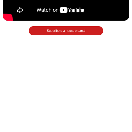
Matemáticas Básicas II
[Ingresar]
Ver/Ocultar temario
Suscribete a nuestro canal
La relación Ξ Aplicación de la
relación Ξ La función matemática Ξ
Funciones polinómicas Ξ La función
lineal Ξ Funciones algebraicas Ξ
Simplificación de fracciones
algebraicas Ξ Fracciones complejas
Ξ Ecuaciones de primer grado Ξ
Ecuaciones fraccionarias Ξ
Ecuaciones racionales Ξ La
combinación Ξ La permutación Ξ
Aplicación de la combinación y la
permutación.