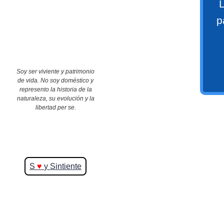
L
p
>> Ingresar YA a este tutorial
Soy ser viviente y patrimonio
de vida. No soy doméstico y
represento la historia de la
naturaleza, su evolución y la
Matemáticas Básicas y
libertad per se.
Elementales
Matemáticas
S
♥
y Sintiente
Elementales [Ingresar]
Ver/Ocultar temario
La numeración Ξ Los números Ξ El