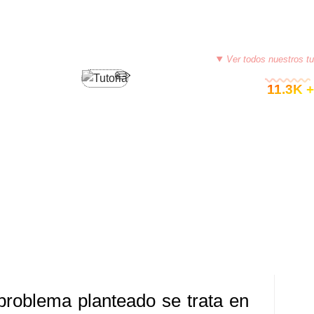
Ver todos nuestros tu
PROGRAMACIÓN EN VISUALSTUDIO C#
© 11.3K +
+ VISUALSTUDIO C# (DOS PILAS
ADAS EN UNA)
2, 2015
TUTORIASCOLOMBIA
DEJA UN COMENTARIO
problema planteado se trata en