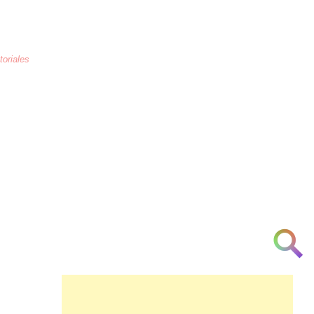
toriales
La educación
es la crianza de los
corazones humanos para combatir la
arrogancia, odio, maltrato, necedad, la
ignorancia y la indiferencia a partir de la
[cortesía] [urbanidad] [inteligencia]
[investigación] [respeto] y [am♥r]
👁