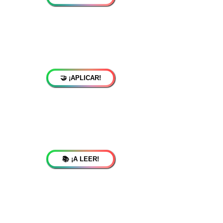
🤝 ¡APLICAR!
📚 ¡A LEER!