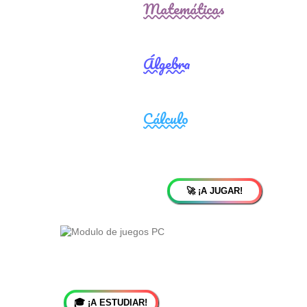
🚀 ¡A JUGAR!
🎓 ¡A ESTUDIAR!