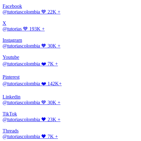
Facebook
@tutoriascolombia
💙 22K +
X
@tutorias
💙 193K +
Instagram
@tutoriascolombia
🧡 30K +
Youtube
@tutoriascolombia
❤️ 7K +
Pinterest
@tutoriascolombia
❤️ 142K+
Linkedin
@tutoriascolombia
💙 30K +
TikTok
@tutoriascolombia
🖤 23K +
Threads
@tutoriascolombia
🖤 7K +