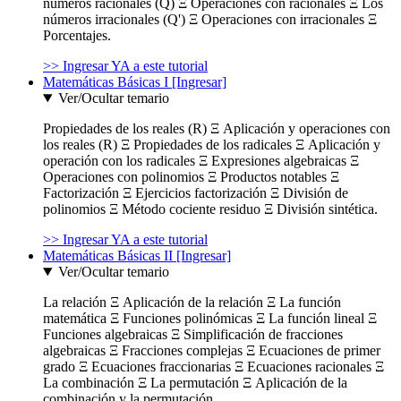
números racionales (Q) Ξ Operaciones con racionales Ξ Los
números irracionales (Q') Ξ Operaciones con irracionales Ξ
Porcentajes.
>> Ingresar YA a este tutorial
Matemáticas Básicas I [Ingresar]
Ver/Ocultar temario
Propiedades de los reales (R) Ξ Aplicación y operaciones con
los reales (R) Ξ Propiedades de los radicales Ξ Aplicación y
operación con los radicales Ξ Expresiones algebraicas Ξ
Operaciones con polinomios Ξ Productos notables Ξ
Factorización Ξ Ejercicios factorización Ξ División de
polinomios Ξ Método cociente residuo Ξ División sintética.
>> Ingresar YA a este tutorial
Matemáticas Básicas II [Ingresar]
Ver/Ocultar temario
La relación Ξ Aplicación de la relación Ξ La función
matemática Ξ Funciones polinómicas Ξ La función lineal Ξ
Funciones algebraicas Ξ Simplificación de fracciones
algebraicas Ξ Fracciones complejas Ξ Ecuaciones de primer
grado Ξ Ecuaciones fraccionarias Ξ Ecuaciones racionales Ξ
La combinación Ξ La permutación Ξ Aplicación de la
combinación y la permutación.