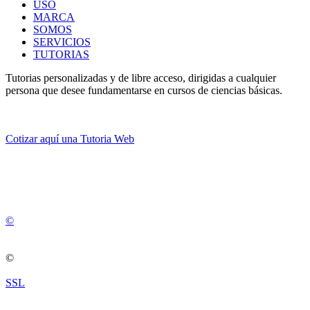
USO
MARCA
SOMOS
SERVICIOS
TUTORIAS
Tutorias personalizadas y de libre acceso, dirigidas a cualquier
persona que desee fundamentarse en cursos de ciencias básicas.
Cotizar aquí una Tutoria Web
💚
© 2012 -
2
0
2
5
©
©
SSL