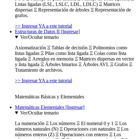
Listas ligadas (LSL, LSLC, LDL, LDLC) Ξ Matrices
dispersas Ξ Representación de árboles Ξ Representación de
grafos.
>> Ingresar YA a este tutorial
Estructuras de Datos II [Ingresar]
Ver/Ocultar temario
Axiomatización Ξ Tablas de decisión Ξ Polinomios como
listas ligadas Ξ Pilas como lista ligada Ξ Colas como lista
ligada Ξ Arreglos en memoria Ξ Matrices dispersas en vector
y lista ligada Ξ Árboles binarios Ξ Árboles AVL Ξ Grafos Ξ
Tratamiento de archivos.
>> Ingresar YA a este tutorial
Matemáticas Básicas y Elementales
Matemáticas Elementales [Ingresar]
Ver/Ocultar temario
La numeración Ξ Los números Ξ El numeral 0 y 1 Ξ Los
números naturales (N) Ξ Operaciones con naturales Ξ Los
números enteros (Z) Ξ Operaciones con enteros Ξ Los