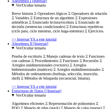
Algoritmos I [Ingresar]
Ver/Ocultar temario
Breve historia Ξ Operadores lógicos Ξ Operadores de relación
Ξ Variables Ξ Estructura de un algoritmo Ξ Expresiones
aritméticas Ξ Enunciado lectura/escritura Ξ Enunciado de
decisión (sentencias condicionales) Ξ Estructuras repetitivas
(ciclo para, ciclo mientras, ciclo haga-mientras) Ξ Ejercicios.
>> Ingresar YA a este tutorial
Algoritmos II [Ingresar]
Ver/Ocultar temario
Prueba de escritorio Ξ Manejo cadenas de texto Ξ Funciones
con cadenas Ξ Procedimientos Ξ Funciones Ξ Recursión Ξ
Arreglos unidimensionales (vectores) Ξ Arreglos
bidimensionales (matrices) Ξ Arreglos multidimensionales Ξ
Métodos de ordenamiento (burbuja, selección, inserción,
shell) Ξ Métodos de búsqueda (secuencial, binaria).
>> Ingresar YA a este tutorial
Estructuras de Datos I [Ingresar]
Ver/Ocultar temario
Algoritmos eficientes Ξ Representación de polinomios Ξ
POO Ξ Manejo de pilas (stack) Ξ Manejo de colas (queue) Ξ