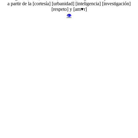
a partir de la [cortesía] [urbanidad] [inteligencia] [investigación]
[respeto] y [am♥r]
👁