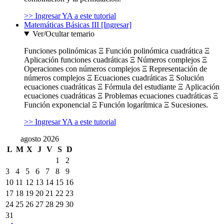
>> Ingresar YA a este tutorial
Matemáticas Básicas III [Ingresar]
Ver/Ocultar temario
Funciones polinómicas Ξ Función polinómica cuadrática Ξ
Aplicación funciones cuadráticas Ξ Números complejos Ξ
Operaciones con números complejos Ξ Representación de
números complejos Ξ Ecuaciones cuadráticas Ξ Solución
ecuaciones cuadráticas Ξ Fórmula del estudiante Ξ Aplicación
ecuaciones cuadráticas Ξ Problemas ecuaciones cuadráticas Ξ
Función exponencial Ξ Función logarítmica Ξ Sucesiones.
>> Ingresar YA a este tutorial
agosto 2026
L
M
X
J
V
S
D
1
2
3
4
5
6
7
8
9
10
11
12
13
14
15
16
17
18
19
20
21
22
23
24
25
26
27
28
29
30
31