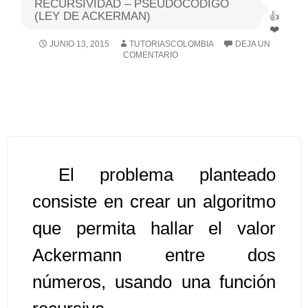
RECURSIVIDAD – PSEUDOCODIGO
(LEY DE ACKERMAN)
Algoritmos I [Ingresar]
JUNIO 13, 2015
TUTORIASCOLOMBIA
DEJA UN
COMENTARIO
Ver/Ocultar temario
Breve historia Ξ Operadores lógicos
Ξ Operadores de relación Ξ
Variables Ξ Estructura de un
algoritmo Ξ Expresiones aritméticas
Ξ Enunciado lectura/escritura Ξ
El problema planteado
Enunciado de decisión (sentencias
consiste en crear un algoritmo
condicionales) Ξ Estructuras
que permita hallar el valor
repetitivas (ciclo para, ciclo mientras,
ciclo haga-mientras) Ξ Ejercicios.
Ackermann entre dos
números, usando una función
>> Ingresar YA a este tutorial