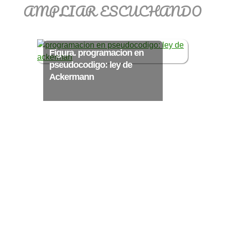
AMPLIAR ESCUCHANDO
>> Ingresar YA a este tutorial
Figura. programacion en
pseudocodigo: ley de
Matemáticas Básicas
Ackermann
III [Ingresar]
Ver/Ocultar temario
Funciones polinómicas Ξ Función
polinómica cuadrática Ξ Aplicación
funciones cuadráticas Ξ Números
complejos Ξ Operaciones con
números complejos Ξ
Representación de números
complejos Ξ Ecuaciones cuadráticas