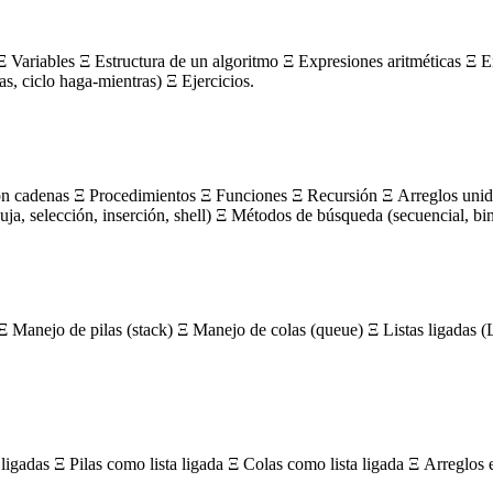
 Variables Ξ Estructura de un algoritmo Ξ Expresiones aritméticas Ξ E
ras, ciclo haga-mientras) Ξ Ejercicios.
on cadenas Ξ Procedimientos Ξ Funciones Ξ Recursión Ξ Arreglos unidi
, selección, inserción, shell) Ξ Métodos de búsqueda (secuencial, bin
Ξ Manejo de pilas (stack) Ξ Manejo de colas (queue) Ξ Listas ligada
igadas Ξ Pilas como lista ligada Ξ Colas como lista ligada Ξ Arreglos 