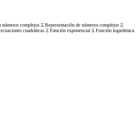
on números complejos Ξ Representación de números complejos Ξ
 ecuaciones cuadráticas Ξ Función exponencial Ξ Función logarítmica