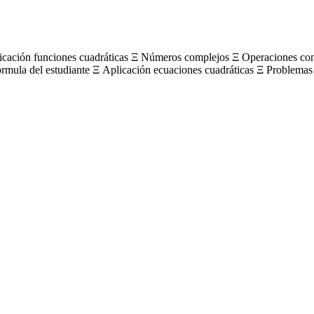
licación funciones cuadráticas Ξ Números complejos Ξ Operaciones c
órmula del estudiante Ξ Aplicación ecuaciones cuadráticas Ξ Problemas