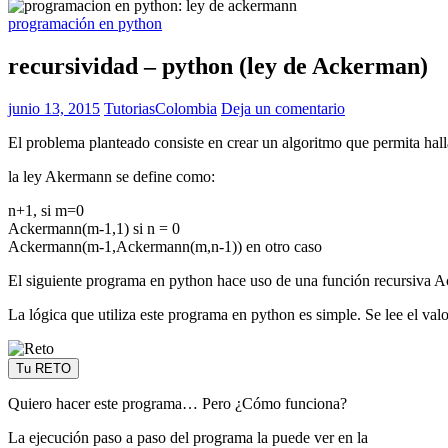
programación en python
recursividad – python (ley de Ackerman)
junio 13, 2015
TutoriasColombia
Deja un comentario
El problema planteado consiste en crear un algoritmo que permita hal
la ley Akermann se define como:
n+1, si m=0
Ackermann(m-1,1) si n = 0
Ackermann(m-1,Ackermann(m,n-1)) en otro caso
El siguiente programa en python hace uso de una función recursiva A
La lógica que utiliza este programa en python es simple. Se lee el val
Tu RETO
Quiero hacer este programa… Pero ¿Cómo funciona?
La ejecución paso a paso del programa la puede ver en la