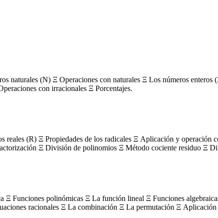
s naturales (N) Ξ Operaciones con naturales Ξ Los números enteros (
Operaciones con irracionales Ξ Porcentajes.
os reales (R) Ξ Propiedades de los radicales Ξ Aplicación y operación 
actorización Ξ División de polinomios Ξ Método cociente residuo Ξ Divi
ca Ξ Funciones polinómicas Ξ La función lineal Ξ Funciones algebraica
uaciones racionales Ξ La combinación Ξ La permutación Ξ Aplicación 