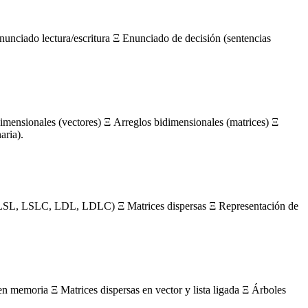
nunciado lectura/escritura Ξ Enunciado de decisión (sentencias
mensionales (vectores) Ξ Arreglos bidimensionales (matrices) Ξ
aria).
s (LSL, LSLC, LDL, LDLC) Ξ Matrices dispersas Ξ Representación de
en memoria Ξ Matrices dispersas en vector y lista ligada Ξ Árboles