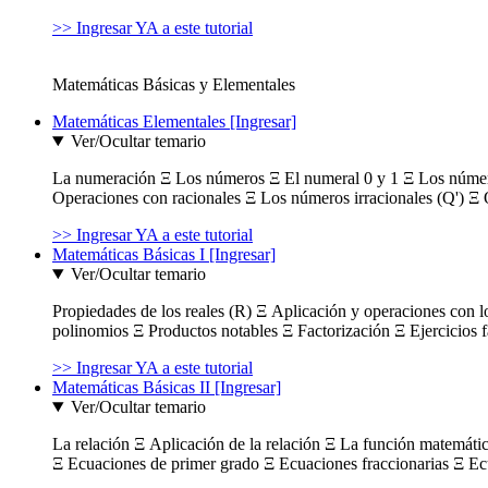
>> Ingresar YA a este tutorial
Matemáticas Básicas y Elementales
Matemáticas Elementales [Ingresar]
Ver/Ocultar temario
La numeración Ξ Los números Ξ El numeral 0 y 1 Ξ Los número
Operaciones con racionales Ξ Los números irracionales (Q') Ξ 
>> Ingresar YA a este tutorial
Matemáticas Básicas I [Ingresar]
Ver/Ocultar temario
Propiedades de los reales (R) Ξ Aplicación y operaciones con l
polinomios Ξ Productos notables Ξ Factorización Ξ Ejercicios f
>> Ingresar YA a este tutorial
Matemáticas Básicas II [Ingresar]
Ver/Ocultar temario
La relación Ξ Aplicación de la relación Ξ La función matemáti
Ξ Ecuaciones de primer grado Ξ Ecuaciones fraccionarias Ξ Ec