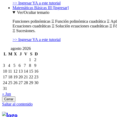
>> Ingresar YA a este tutorial
Matemáticas Básicas III [Ingresar]
Ver/Ocultar temario
Funciones polinómicas Ξ Función polinómica cuadrática Ξ Ap
Ecuaciones cuadráticas Ξ Solución ecuaciones cuadráticas Ξ F
Ξ Sucesiones.
>> Ingresar YA a este tutorial
agosto 2026
L
M
X
J
V
S
D
1
2
3
4
5
6
7
8
9
10
11
12
13
14
15
16
17
18
19
20
21
22
23
24
25
26
27
28
29
30
31
« Jun
Cerrar
Saltar al contenido