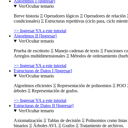
Algoritmos I [Ingresar]
Ver/Ocultar temario
Breve historia Ξ Operadores lógicos Ξ Operadores de relación Ξ
condicionales) Ξ Estructuras repetitivas (ciclo para, ciclo mient
>> Ingresar YA a este tutorial
Algoritmos II [Ingresar]
Ver/Ocultar temario
Prueba de escritorio Ξ Manejo cadenas de texto Ξ Funciones c
Arreglos multidimensionales Ξ Métodos de ordenamiento (burbuja
>> Ingresar YA a este tutorial
Estructuras de Datos I [Ingresar]
Ver/Ocultar temario
Algoritmos eficientes Ξ Representación de polinomios Ξ POO 
árboles Ξ Representación de grafos.
>> Ingresar YA a este tutorial
Estructuras de Datos II [Ingresar]
Ver/Ocultar temario
Axiomatización Ξ Tablas de decisión Ξ Polinomios como listas l
binarios Ξ Árboles AVL Ξ Grafos Ξ Tratamiento de archivos.